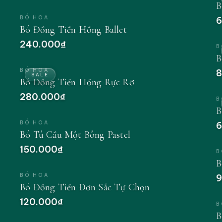
B
BÓ HOA
6
Bó Đồng Tiền Hồng Ballet
240.000₫
B
B
BÓ HOA
8
SALE
Bó Đồng Tiền Hồng Rực Rỡ
280.000₫
B
B
BÓ HOA
6
Bó Tú Cầu Một Bông Pastel
150.000₫
B
B
BÓ HOA
9
Bó Đồng Tiền Đơn Sắc Tự Chọn
120.000₫
B
B