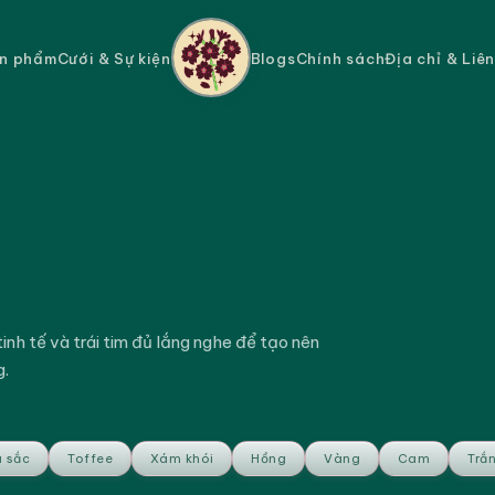
n phẩm
Cưới & Sự kiện
Blogs
Chính sách
Địa chỉ & Liê
nh tế và trái tim đủ lắng nghe để tạo nên
g.
 sắc
Toffee
Xám khói
Hồng
Vàng
Cam
Trắ