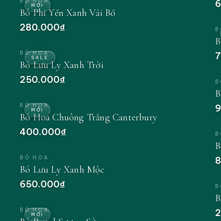
BÓ HOA
6
MỚI
Bó Phi Yến Xanh Vải Bố
280.000₫
B
B
BÓ HOA
7
SALE
Bó Lưu Ly Xanh Trời
250.000₫
B
B
BÓ HOA
9
MỚI
Bó Hoa Chuông Trắng Canterbury
400.000₫
B
B
BÓ HOA
8
Bó Lưu Ly Xanh Mộc
650.000₫
B
B
BÓ HOA
2
MỚI