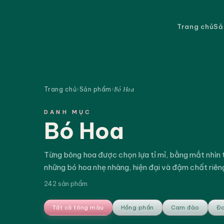
Trang chủ
Sả
Bó Hoa
Trang chủ
›
Sản phẩm
›
DANH MỤC
Bó Hoa
Từng bông hoa được chọn lựa tỉ mỉ, bằng mắt nhìn ti
những bó hoa nhẹ nhàng, hiện đại và đậm chất riên
242 sản phẩm
Tất cả tông màu
Hồng phấn
Cam đào
Đa