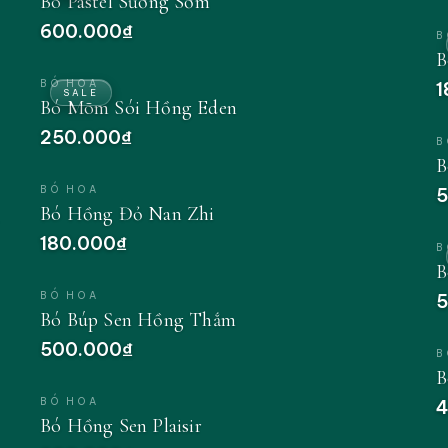
Bó Pastel Sương Sớm
600.000₫
B
B
BÓ HOA
1
SALE
Bó Mõm Sói Hồng Eden
250.000₫
B
B
BÓ HOA
5
Bó Hồng Đỏ Nan Zhi
180.000₫
B
B
BÓ HOA
5
Bó Búp Sen Hồng Thắm
500.000₫
B
B
BÓ HOA
4
Bó Hồng Sen Plaisir