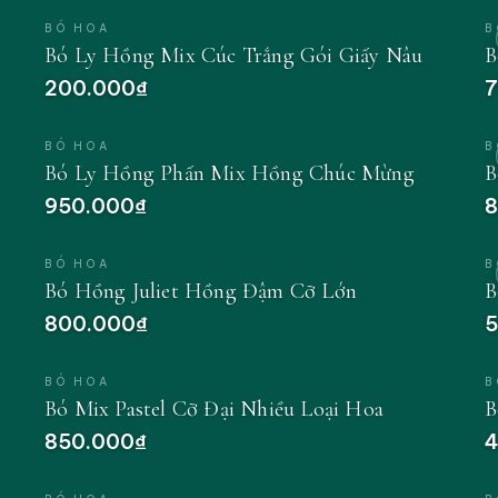
BÓ HOA
B
Bó Ly Hồng Mix Cúc Trắng Gói Giấy Nâu
B
200.000₫
7
BÓ HOA
B
Bó Ly Hồng Phấn Mix Hồng Chúc Mừng
B
950.000₫
8
BÓ HOA
B
Bó Hồng Juliet Hồng Đậm Cỡ Lớn
B
800.000₫
5
BÓ HOA
B
Bó Mix Pastel Cỡ Đại Nhiều Loại Hoa
B
850.000₫
4