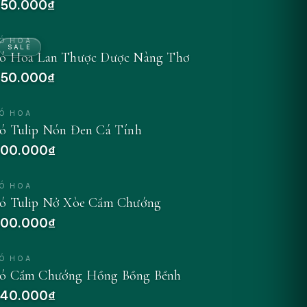
50.000₫
Ó HOA
SALE
ó Hoa Lan Thược Dược Nàng Thơ
50.000₫
Ó HOA
ó Tulip Nón Đen Cá Tính
00.000₫
Ó HOA
ó Tulip Nở Xòe Cẩm Chướng
00.000₫
Ó HOA
ó Cẩm Chướng Hồng Bồng Bềnh
40.000₫