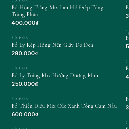
BÓ HOA
B
Bó Hồng Trắng Mix Lan Hồ Điệp Tông
B
Trắng Phấn
3
400.000₫
B
B
BÓ HOA
Bó Ly Kép Hồng Nền Giấy Đỏ Đen
5
280.000₫
B
B
BÓ HOA
Bó Ly Trắng Mix Hướng Dương Mini
4
250.000₫
B
B
BÓ HOA
Bó Thiên Điểu Mix Cúc Xanh Tông Cam Nâu
3
600.000₫
B