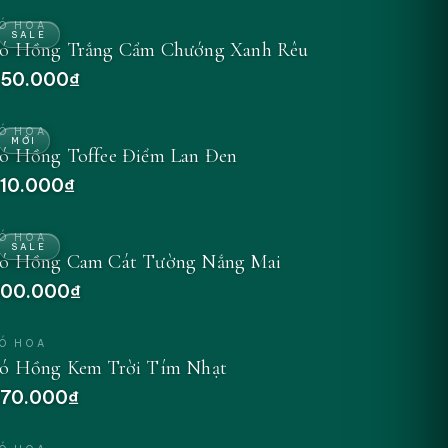
Ó HOA
SALE
ó Hồng Trắng Cẩm Chướng Xanh Rêu
50.000₫
Ó HOA
MỚI
ó Hồng Toffee Điểm Lan Đen
10.000₫
Ó HOA
SALE
ó Hồng Cam Cát Tường Nắng Mai
00.000₫
Ó HOA
ó Hồng Kem Trời Tím Nhạt
70.000₫