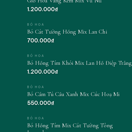
Giỏ Hoa Vàng Kem Mix Vũ Nữ
1.200.000₫
BÓ HOA
Bó Cát Tường Hồng Mix Lan Chi
700.000₫
BÓ HOA
Bó Hồng Tím Khói Mix Lan Hồ Điệp Trắng
1.200.000₫
BÓ HOA
Bó Cẩm Tú Cầu Xanh Mix Cúc Hoạ Mi
550.000₫
BÓ HOA
Bó Hồng Tím Mix Cát Tường Tông