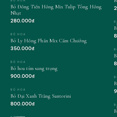
B
BÓ HOA
Bó Đồng Tiền Hồng Mix Tulip Tông Hồng
2
Nhạt
280.000₫
B
B
BÓ HOA
8
Bó Ly Hồng Phấn Mix Cẩm Chướng
350.000₫
B
B
BÓ HOA
8
Bó hoa tím sang trọng
900.000₫
B
B
BÓ HOA
9
Bó Đại Xanh Trắng Santorini
800.000₫
B
B