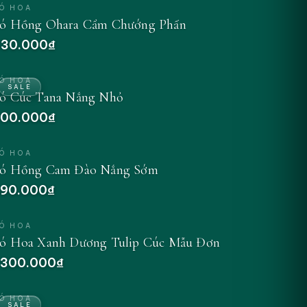
Ó HOA
ó Hồng Ohara Cẩm Chướng Phấn
30.000₫
Ó HOA
SALE
ó Cúc Tana Nắng Nhỏ
00.000₫
Ó HOA
ó Hồng Cam Đào Nắng Sớm
90.000₫
Ó HOA
ó Hoa Xanh Dương Tulip Cúc Mẫu Đơn
.300.000₫
Ó HOA
SALE