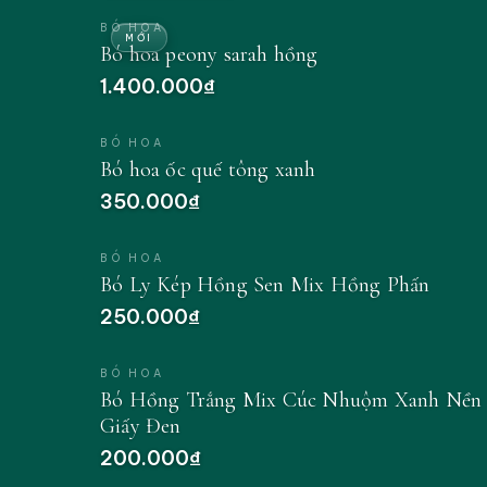
BÓ HOA
MỚI
Bó hoa peony sarah hồng
1.400.000₫
BÓ HOA
Bó hoa ốc quế tông xanh
350.000₫
BÓ HOA
Bó Ly Kép Hồng Sen Mix Hồng Phấn
250.000₫
BÓ HOA
Bó Hồng Trắng Mix Cúc Nhuộm Xanh Nền
Giấy Đen
200.000₫