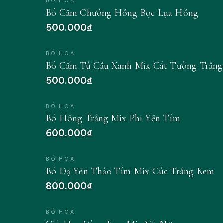
BÓ HOA
Bó Cẩm Chướng Hồng Bọc Lụa Hồng
500.000₫
BÓ HOA
Bó Cẩm Tú Cầu Xanh Mix Cát Tường Trắng
500.000₫
BÓ HOA
Bó Hồng Trắng Mix Phi Yến Tím
600.000₫
BÓ HOA
Bó Dạ Yến Thảo Tím Mix Cúc Trắng Kem
800.000₫
BÓ HOA