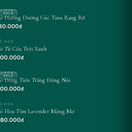
Ó HOA
SALE
ó Hướng Dương Cúc Tana Rạng Rỡ
80.000₫
Ó HOA
ó Tú Cầu Trời Xanh
00.000₫
Ó HOA
SALE
ó Đồng Tiền Trắng Đồng Nội
00.000₫
Ó HOA
ó Hoa Tím Lavender Mộng Mơ
80.000₫