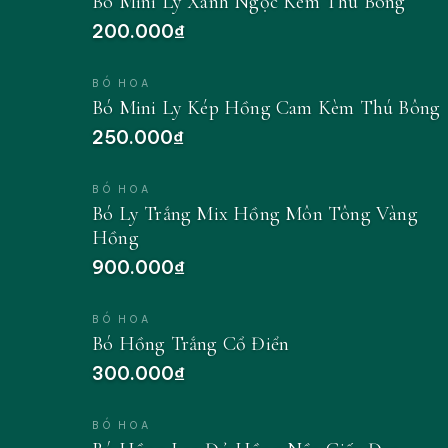
Bó Mini Ly Xanh Ngọc Kèm Thú Bông
200.000₫
BÓ HOA
Bó Mini Ly Kép Hồng Cam Kèm Thú Bông
250.000₫
BÓ HOA
Bó Ly Trắng Mix Hồng Môn Tông Vàng
Hồng
900.000₫
BÓ HOA
Bó Hồng Trắng Cổ Điển
300.000₫
BÓ HOA