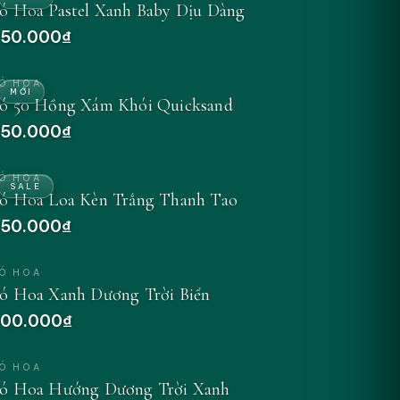
ó Hoa Pastel Xanh Baby Dịu Dàng
50.000₫
Ó HOA
MỚI
ó 50 Hồng Xám Khói Quicksand
50.000₫
Ó HOA
SALE
ó Hoa Loa Kèn Trắng Thanh Tao
50.000₫
Ó HOA
ó Hoa Xanh Dương Trời Biển
00.000₫
Ó HOA
ó Hoa Hướng Dương Trời Xanh