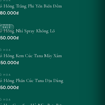
Ó HOA
ó Hồng Trắng Phi Yến Biển Đêm
80.000₫
Ó HOA
SALE
ó Hồng Nhí Spray Khổng Lồ
50.000₫
Ó HOA
ó Hồng Kem Cúc Tana Mây Xám
50.000₫
Ó HOA
ó Hồng Phấn Cúc Tana Dịu Dàng
50.000₫
Ó HOA