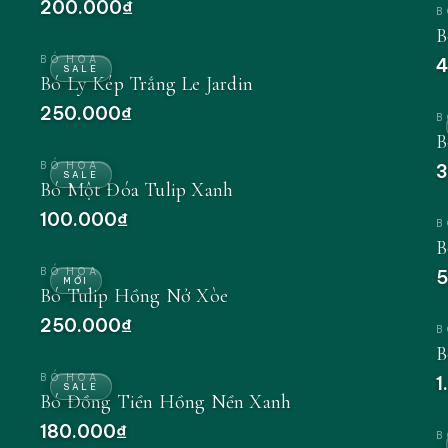
200.000₫
B
B
BÓ HOA
4
SALE
Bó Ly Kép Trắng Le Jardin
250.000₫
B
B
BÓ HOA
3
SALE
Bó Một Đóa Tulip Xanh
100.000₫
B
B
BÓ HOA
5
MỚI
Bó Tulip Hồng Nở Xòe
250.000₫
B
B
BÓ HOA
1
SALE
Bó Đồng Tiền Hồng Nền Xanh
180.000₫
B