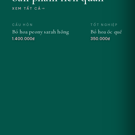
XEM TẤT CẢ
CẦU HÔN
TỐT NGHIỆP
Bó hoa peony sarah hồng
Bó hoa ốc quế tông
MỚI
1.400.000₫
350.000₫