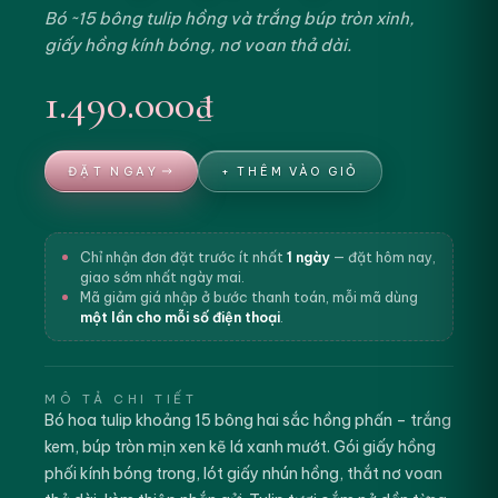
Bó ~15 bông tulip hồng và trắng búp tròn xinh,
giấy hồng kính bóng, nơ voan thả dài.
1.490.000₫
ĐẶT NGAY
+ THÊM VÀO GIỎ
Chỉ nhận đơn đặt trước ít nhất
1 ngày
— đặt hôm nay,
giao sớm nhất ngày mai.
Mã giảm giá nhập ở bước thanh toán, mỗi mã dùng
một lần cho mỗi số điện thoại
.
MÔ TẢ CHI TIẾT
Bó hoa tulip khoảng 15 bông hai sắc hồng phấn – trắng
kem, búp tròn mịn xen kẽ lá xanh mướt. Gói giấy hồng
phối kính bóng trong, lót giấy nhún hồng, thắt nơ voan