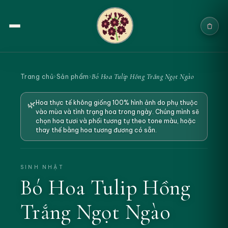
Trang chủ
Bó Hoa Tulip Hồng Trắng Ngọt Ngào
Trang chủ
›
Sản phẩm
›
Sản phẩm
Hoa thực tế không giống 100% hình ảnh do phụ thuộc
🌿
vào mùa và tình trạng hoa trong ngày. Chúng mình sẽ
Cưới & Sự kiện
chọn hoa tươi và phối tương tự theo tone màu, hoặc
thay thế bằng hoa tương đương có sẵn.
Blogs
Chính sách
SINH NHẬT
Bó Hoa Tulip Hồng
Địa chỉ & Liên hệ
Trắng Ngọt Ngào
Tìm sản phẩm