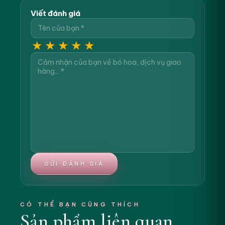
Viết đánh giá
★
★
★
★
★
GỬI ĐÁNH GIÁ
CÓ THỂ BẠN CŨNG THÍCH
Sản phẩm liên quan