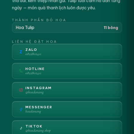
thả dài, kèm thiệp nhắn gửi. Tulip tươi cắm nở dần từng
ngày — món quà thanh lịch luôn được yêu.
THÀNH PHẦN BÓ HOA
Hoa Tulip
11 bông
LIÊN HỆ ĐẶT HOA
ZALO
Z
0822802411
HOTLINE
0822802411
INSTAGRAM
@hoadanang
MESSENGER
hoadanang
TIKTOK
@hoadanang.shop