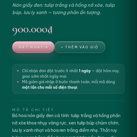
Nón giấy đen: tulip trắng và hồng nở xòe, tulip
búp, lưu ly xanh — tương phản ấn tượng.
900.000₫
ĐẶT NGAY
+ THÊM VÀO GIỎ
Chỉ nhận đơn đặt trước ít nhất
1 ngày
— đặt hôm nay,
giao sớm nhất ngày mai.
Mã giảm giá nhập ở bước thanh toán, mỗi mã dùng
một lần cho mỗi số điện thoại
.
MÔ TẢ CHI TIẾT
Bó hoa nón giấy đen cá tính: tulip trắng và hồng phấn
nở xòe khoe nhụy vàng rực, xen tulip búp chúm chím,
lưu ly xanh nhạt và hoa ren trắng điểm nhẹ. Thắt ruy