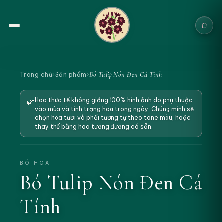
Trang chủ
Bó Tulip Nón Đen Cá Tính
Trang chủ
›
Sản phẩm
›
Sản phẩm
Hoa thực tế không giống 100% hình ảnh do phụ thuộc
🌿
vào mùa và tình trạng hoa trong ngày. Chúng mình sẽ
Cưới & Sự kiện
chọn hoa tươi và phối tương tự theo tone màu, hoặc
thay thế bằng hoa tương đương có sẵn.
Blogs
Chính sách
BÓ HOA
Bó Tulip Nón Đen Cá
Địa chỉ & Liên hệ
Tính
Tìm sản phẩm