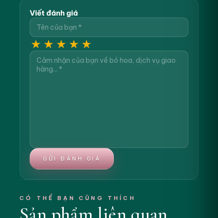
Viết đánh giá
★
★
★
★
★
GỬI ĐÁNH GIÁ
CÓ THỂ BẠN CŨNG THÍCH
Sản phẩm liên quan