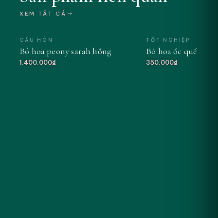
XEM TẤT CẢ
CẦU HÔN
TỐT NGHIỆP
Bó hoa peony sarah hồng
Bó hoa ốc quế tông
MỚI
1.400.000₫
350.000₫