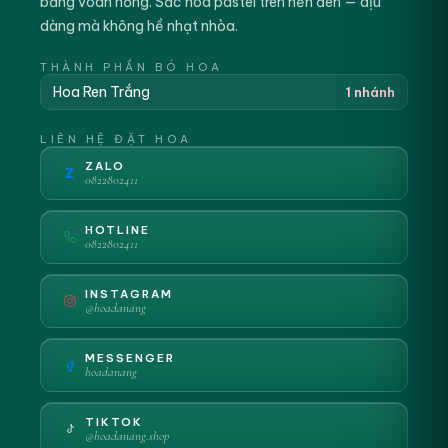
băng voan hồng. Sắc hoa pastel trên nền đen — dịu
dàng mà không hề nhạt nhòa.
THÀNH PHẦN BÓ HOA
Hoa Ren Trắng
1 nhánh
LIÊN HỆ ĐẶT HOA
ZALO
Z
0822802411
HOTLINE
0822802411
INSTAGRAM
@hoadanang
MESSENGER
hoadanang
TIKTOK
@hoadanang.shop