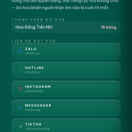
hồng thả dài duyên dáng. Sắc hồng rực mà không chói
— bó hoa khiến người nhận ôm vào là cười tít mắt.
THÀNH PHẦN BÓ HOA
Hoa Đồng Tiền Nhí
15 bông
LIÊN HỆ ĐẶT HOA
ZALO
Z
0822802411
HOTLINE
0822802411
INSTAGRAM
@hoadanang
MESSENGER
hoadanang
TIKTOK
@hoadanang.shop