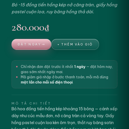
Bó ~15 đồng tiền hồng kép nở căng tràn, giấy hồng
pastel cuộn loa, ruy băng hồng thả dài.
280.000₫
ĐẶT NGAY
+ THÊM VÀO GIỎ
Chỉ nhận đơn đặt trước ít nhất
1 ngày
— đặt hôm nay,
giao sớm nhất ngày mai.
Mã giảm giá nhập ở bước thanh toán, mỗi mã dùng
một lần cho mỗi số điện thoại
.
MÔ TẢ CHI TIẾT
Bó hoa đồng tiền hồng kép khoảng 15 bông — cánh xếp
dày như cúc mẫu đơn, nở căng tràn cả vòng tay. Giấy
hồng pastel cuộn loa kèn ôm trọn, thắt ruy băng satin