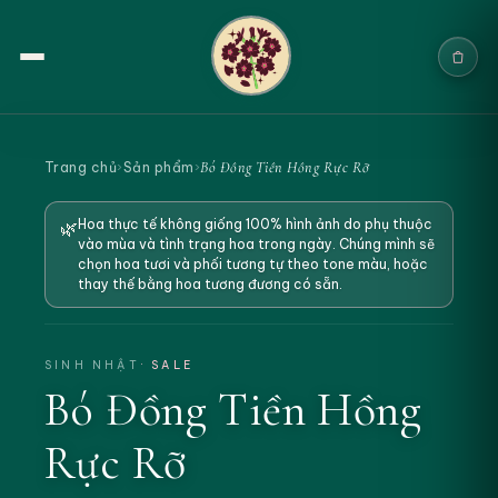
Trang chủ
Bó Đồng Tiền Hồng Rực Rỡ
Trang chủ
›
Sản phẩm
›
Sản phẩm
Hoa thực tế không giống 100% hình ảnh do phụ thuộc
🌿
vào mùa và tình trạng hoa trong ngày. Chúng mình sẽ
Cưới & Sự kiện
chọn hoa tươi và phối tương tự theo tone màu, hoặc
thay thế bằng hoa tương đương có sẵn.
Blogs
Chính sách
SINH NHẬT
· SALE
Bó Đồng Tiền Hồng
Địa chỉ & Liên hệ
Rực Rỡ
Tìm sản phẩm