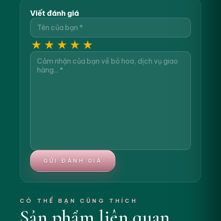
Viết đánh giá
★
★
★
★
★
GỬI ĐÁNH GIÁ
CÓ THỂ BẠN CŨNG THÍCH
Sản phẩm liên quan