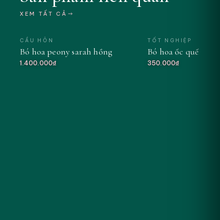
XEM TẤT CẢ
CẦU HÔN
TỐT NGHIỆP
Bó hoa peony sarah hồng
Bó hoa ốc quế tông
MỚI
1.400.000₫
350.000₫