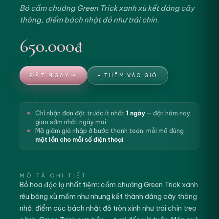
Bó cẩm chướng Green Trick xanh xù kết dáng cây
thông, điểm bách nhật đỏ như trái chín.
650.000₫
ĐẶT NGAY
+ THÊM VÀO GIỎ
Chỉ nhận đơn đặt trước ít nhất
1 ngày
— đặt hôm nay,
giao sớm nhất ngày mai.
Mã giảm giá nhập ở bước thanh toán, mỗi mã dùng
một lần cho mỗi số điện thoại
.
MÔ TẢ CHI TIẾT
Bó hoa độc lạ nhất tiệm: cẩm chướng Green Trick xanh
rêu bông xù mềm như nhung kết thành dáng cây thông
nhỏ, điểm cúc bách nhật đỏ tròn xinh như trái chín treo