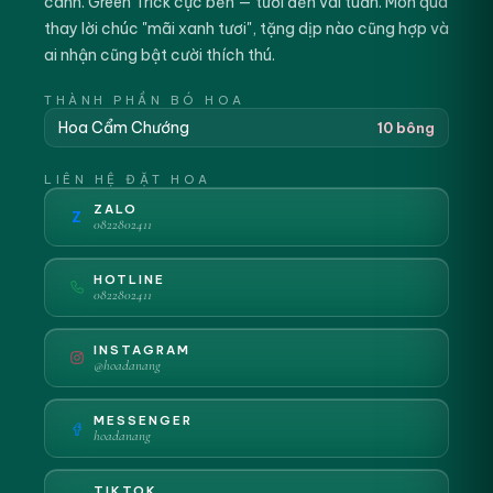
cành. Green Trick cực bền — tươi đến vài tuần. Món quà
thay lời chúc "mãi xanh tươi", tặng dịp nào cũng hợp và
ai nhận cũng bật cười thích thú.
THÀNH PHẦN BÓ HOA
Hoa Cẩm Chướng
10 bông
LIÊN HỆ ĐẶT HOA
ZALO
Z
0822802411
HOTLINE
0822802411
INSTAGRAM
@hoadanang
MESSENGER
hoadanang
TIKTOK