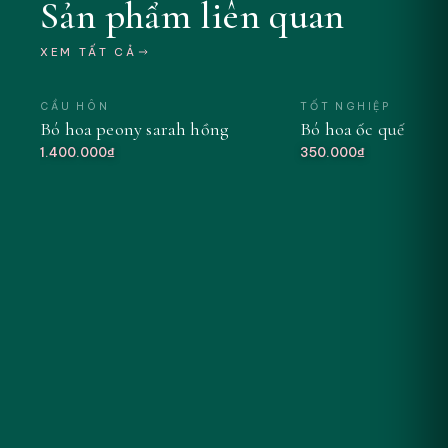
Sản phẩm liên quan
XEM TẤT CẢ
CẦU HÔN
TỐT NGHIỆP
Bó hoa peony sarah hồng
Bó hoa ốc quế tông
MỚI
1.400.000₫
350.000₫