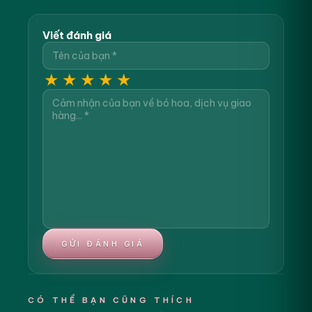
Viết đánh giá
★
★
★
★
★
GỬI ĐÁNH GIÁ
CÓ THỂ BẠN CŨNG THÍCH