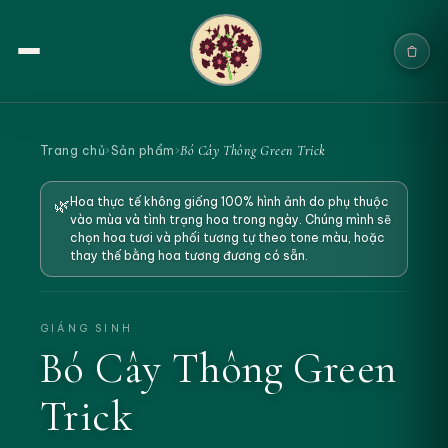
Trang chủ
Bó Cây Thông Green Trick
Trang chủ
›
Sản phẩm
›
Sản phẩm
Hoa thực tế không giống 100% hình ảnh do phụ thuộc
🌿
vào mùa và tình trạng hoa trong ngày. Chúng mình sẽ
Cưới & Sự kiện
chọn hoa tươi và phối tương tự theo tone màu, hoặc
thay thế bằng hoa tương đương có sẵn.
Blogs
Chính sách
GIÁNG SINH
Bó Cây Thông Green
Địa chỉ & Liên hệ
Trick
Tìm sản phẩm