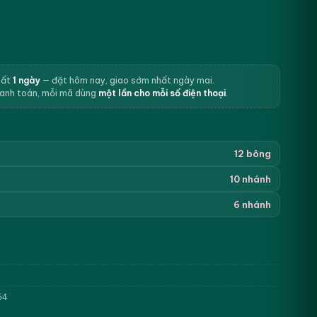
hất
1 ngày
— đặt hôm nay, giao sớm nhất ngày mai.
hanh toán, mỗi mã dùng
một lần cho mỗi số điện thoại
.
12 bông
10 nhánh
6 nhánh
54