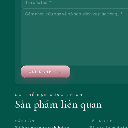
GỬI ĐÁNH GIÁ
CÓ THỂ BẠN CŨNG THÍCH
Sản phẩm liên quan
CẦU HÔN
TỐT NGHIỆP
Bó hoa peony sarah hồng
Bó hoa ốc quế tô
MỚI