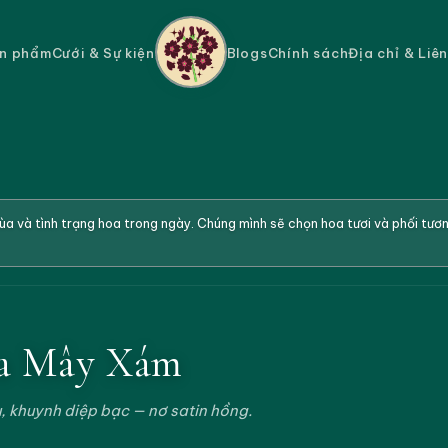
n phẩm
Cưới & Sự kiện
Blogs
Chính sách
Địa chỉ & Liê
a và tình trạng hoa trong ngày. Chúng mình sẽ chọn hoa tươi và phối tư
a Mây Xám
, khuynh diệp bạc — nơ satin hồng.