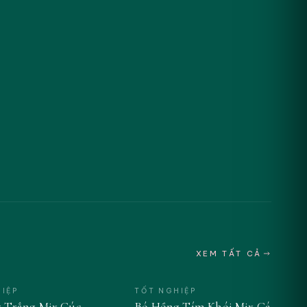
XEM TẤT CẢ
IỆP
TỐT NGHIỆP
 Trắng Mix Cúc
Bó Hồng Tím Khói Mix Cát