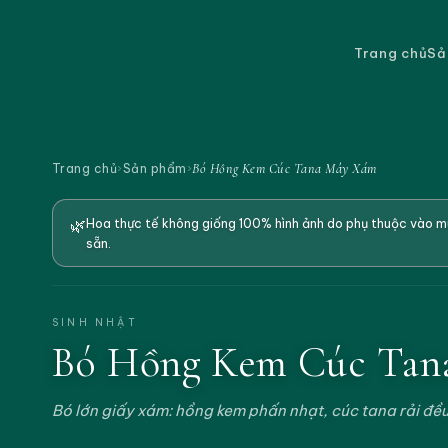
Trang chủ
Sả
Bó Hồng Kem Cúc Tana Mây Xám
Trang chủ
›
Sản phẩm
›
🌿
Hoa thực tế không giống 100% hình ảnh do phụ thuộc vào mù
sẵn.
SINH NHẬT
Bó Hồng Kem Cúc Tan
Bó lớn giấy xám: hồng kem phấn nhạt, cúc tana rải đều