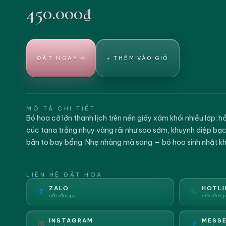
450.000₫
ĐẶT NGAY
+ THÊM VÀO GIỎ
MÔ TẢ CHI TIẾT
Bó hoa cỡ lớn thanh lịch trên nền giấy xám khói nhiều lớp: 
cúc tana trắng nhụy vàng rải như sao sớm, khuynh diệp bạc
bản to bay bổng. Nhẹ nhàng mà sang — bó hoa sinh nhật kh
LIÊN HỆ ĐẶT HOA
ZALO
HOTLI
Z
0822802411
082280241
INSTAGRAM
MESS