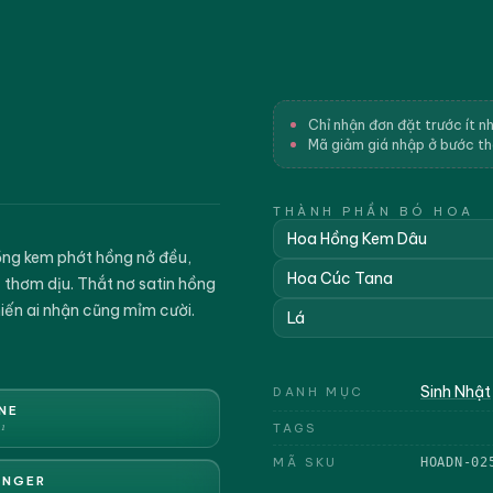
Chỉ nhận đơn đặt trước ít n
Mã giảm giá nhập ở bước t
THÀNH PHẦN BÓ HOA
Hoa Hồng Kem Dâu
hồng kem phớt hồng nở đều,
Hoa Cúc Tana
 thơm dịu. Thắt nơ satin hồng
iến ai nhận cũng mỉm cười.
Lá
Sinh Nhật
DANH MỤC
NE
1
TAGS
MÃ SKU
HOADN-02
ENGER