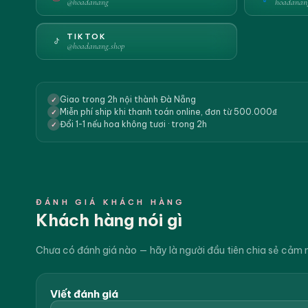
@hoadanang
hoadanan
TIKTOK
@hoadanang.shop
Giao trong 2h nội thành Đà Nẵng
✓
Miễn phí ship khi thanh toán online, đơn từ 500.000₫
✓
Đổi 1-1 nếu hoa không tươi · trong 2h
✓
ĐÁNH GIÁ KHÁCH HÀNG
Khách hàng nói gì
Chưa có đánh giá nào — hãy là người đầu tiên chia sẻ cảm 
Viết đánh giá