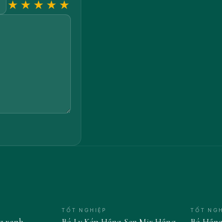
★
★
★
★
★
TỐT NGHIỆP
TỐT NGH
ng xanh
Bó Ly Kép Hồng Sen Mix Hồng
Bó Hồng