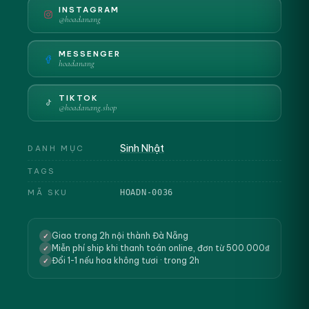
INSTAGRAM
@hoadanang
MESSENGER
hoadanang
TIKTOK
@hoadanang.shop
Sinh Nhật
DANH MỤC
TAGS
MÃ SKU
HOADN-0036
Giao trong 2h nội thành Đà Nẵng
✓
Miễn phí ship khi thanh toán online, đơn từ 500.000₫
✓
Đổi 1-1 nếu hoa không tươi · trong 2h
✓