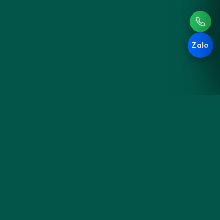
Zalo
Hoa
KHÁM PHÁ
Đà
Sản phẩm
Cưới & Sự kiện
Nẵng
Blog cắm hoa
Liên hệ & đặt hoa
Tiệm hoa thủ công bên sông