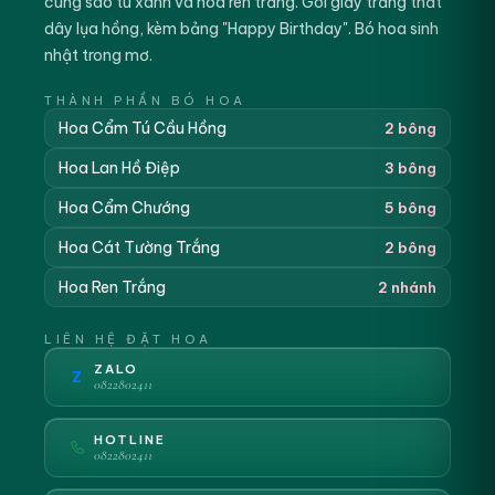
cùng sao tú xanh và hoa ren trắng. Gói giấy trắng thắt
dây lụa hồng, kèm bảng "Happy Birthday". Bó hoa sinh
nhật trong mơ.
THÀNH PHẦN BÓ HOA
Hoa Cẩm Tú Cầu Hồng
2 bông
Hoa Lan Hồ Điệp
3 bông
Hoa Cẩm Chướng
5 bông
Hoa Cát Tường Trắng
2 bông
Hoa Ren Trắng
2 nhánh
LIÊN HỆ ĐẶT HOA
ZALO
Z
0822802411
HOTLINE
0822802411