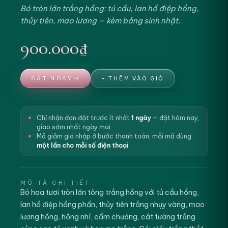
Bó tròn lớn trắng hồng: tú cầu, lan hồ điệp hồng,
thủy tiên, mao lương — kèm bảng sinh nhật.
900.000₫
ĐẶT NGAY
+ THÊM VÀO GIỎ
Chỉ nhận đơn đặt trước ít nhất
1 ngày
— đặt hôm nay,
giao sớm nhất ngày mai.
Mã giảm giá nhập ở bước thanh toán, mỗi mã dùng
một lần cho mỗi số điện thoại
.
MÔ TẢ CHI TIẾT
Bó hoa tươi tròn lớn tông trắng hồng với tú cầu hồng,
lan hồ điệp hồng phấn, thủy tiên trắng nhụy vàng, mao
lương hồng, hồng nhí, cẩm chướng, cát tường trắng