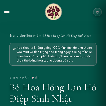
Trang chủ
Bó Hoa Hồng Lan Hồ Điệp Sinh Nhật
Trang chủ
›
Sản phẩm
›
Sản phẩm
Hoa thực tế không giống 100% hình ảnh do phụ thuộc
🌿
vào mùa và tình trạng hoa trong ngày. Chúng mình sẽ
Cưới & Sự kiện
chọn hoa tươi và phối tương tự theo tone màu, hoặc
thay thế bằng hoa tương đương có sẵn.
Blogs
Chính sách
SINH NHẬT
· MỚI
Bó Hoa Hồng Lan Hồ
Địa chỉ & Liên hệ
Điệp Sinh Nhật
Tìm sản phẩm