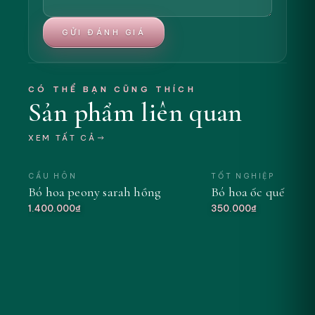
GỬI ĐÁNH GIÁ
CÓ THỂ BẠN CŨNG THÍCH
Sản phẩm liên quan
XEM TẤT CẢ
CẦU HÔN
TỐT NGHIỆP
Bó hoa peony sarah hồng
Bó hoa ốc quế tông
MỚI
1.400.000₫
350.000₫