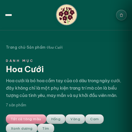
Trang chủ
Hoa Cưới
Trang chủ
›
Sản phẩm
›
Sản phẩm
DANH MỤC
Hoa Cưới
Cưới & Sự kiện
Hoa cưới là bó hoa cầm tay của cô dâu trong ngày cưới,
Blogs
đây không chỉ là một phụ kiện trang trí mà còn là biểu
tượng của tình yêu, may mắn và sự khởi đầu viên mãn.
Chính sách
7 sản phẩm
Địa chỉ & Liên hệ
Tất cả tông màu
Hồng
Vàng
Cam
Tìm sản phẩm
Xanh dương
Tím
ĐẶT NGAY