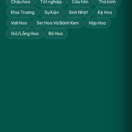
Chậu hoa
Tốt nghiệp
Cầu hôn
Thả bình
Khai Trương
Sự Kiện
Sinh Nhật
Kệ Hoa
Vali Hoa
Set Hoa Và Bánh Kem
Hộp Hoa
Giỏ/Lẵng Hoa
Bó Hoa