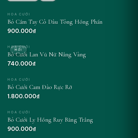
HOA CƯỚI
Bó Cầm Tay Cô Dâu Tông Hồng Phấn
900.000₫
ĐẶT NGAY
HOA CƯỚI
MỚI
Bó Cưới Lan Vũ Nữ Nắng Vàng
740.000₫
ĐẶT NGAY
HOA CƯỚI
Bó Cưới Cam Đào Rực Rỡ
1.800.000₫
ĐẶT NGAY
HOA CƯỚI
Bó Cưới Ly Hồng Ruy Băng Trắng
900.000₫
ĐẶT NGAY