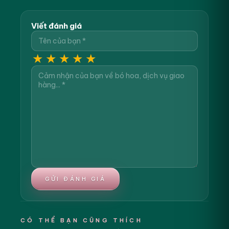
Viết đánh giá
★
★
★
★
★
GỬI ĐÁNH GIÁ
CÓ THỂ BẠN CŨNG THÍCH