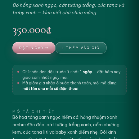
Bó hồng xanh ngọc, cát tường trắng, cúc tana và
baby xanh — kính viết chữ chúc mừng.
350.000₫
ĐẶT NGAY
+ THÊM VÀO GIỎ
Chỉ nhận đơn đặt trước ít nhất
1 ngày
— đặt hôm nay,
giao sớm nhất ngày mai.
Mã giảm giá nhập ở bước thanh toán, mỗi mã dùng
một lần cho mỗi số điện thoại
.
MÔ TẢ CHI TIẾT
Bó hoa tông xanh ngọc hiếm có: hồng nhuộm xanh
ombre độc đáo, cát tường trắng xanh, cẩm chướng
kem, cúc tana li ti và baby xanh điểm nhẹ. Gói kính