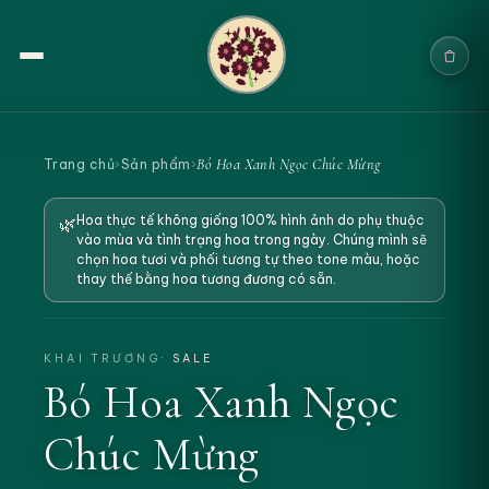
Trang chủ
Bó Hoa Xanh Ngọc Chúc Mừng
Trang chủ
›
Sản phẩm
›
Sản phẩm
Hoa thực tế không giống 100% hình ảnh do phụ thuộc
🌿
vào mùa và tình trạng hoa trong ngày. Chúng mình sẽ
Cưới & Sự kiện
chọn hoa tươi và phối tương tự theo tone màu, hoặc
thay thế bằng hoa tương đương có sẵn.
Blogs
Chính sách
KHAI TRƯƠNG
· SALE
Bó Hoa Xanh Ngọc
Địa chỉ & Liên hệ
Chúc Mừng
Tìm sản phẩm