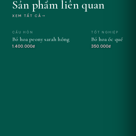
Sản phẩm liên quan
XEM TẤT CẢ
CẦU HÔN
TỐT NGHIỆP
Bó hoa peony sarah hồng
Bó hoa ốc quế tông
MỚI
1.400.000₫
350.000₫