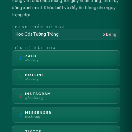
trong viết chữ chúc mừng, lót giấy nhún trắng, thắt ruy
băng xanh mint. Khác biệt và đầy ấn tượng cho ngày
trọng đại.
THÀNH PHẦN BÓ HOA
Hoa Cát Tường Trắng
5 bông
LIÊN HỆ ĐẶT HOA
ZALO
Z
0822802411
HOTLINE
0822802411
INSTAGRAM
@hoadanang
MESSENGER
hoadanang
TIKTOK