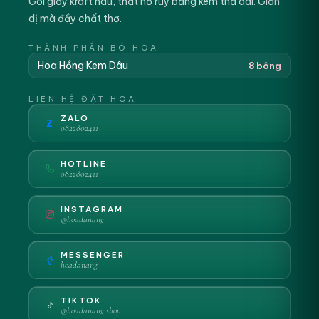
Gói giấy kraft nâu, thắt nơ ruy băng kem thả dài. Giản
dị mà đầy chất thơ.
THÀNH PHẦN BÓ HOA
Hoa Hồng Kem Dâu
8 bông
LIÊN HỆ ĐẶT HOA
ZALO
Z
0822802411
HOTLINE
0822802411
INSTAGRAM
@hoadanang
MESSENGER
hoadanang
TIKTOK
@hoadanang.shop