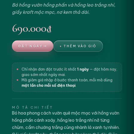
Bó hồng vườn hồng phấn và hồng leo trắng nhí,
giấy kraft mộc mạc, nơ kem thả dài.
690.000₫
ĐẶT NGAY
+ THÊM VÀO GIỎ
Chỉ nhận đơn đặt trước ít nhất
1 ngày
— đặt hôm nay,
giao sớm nhất ngày mai.
Mã giảm giá nhập ở bước thanh toán, mỗi mã dùng
một lần cho mỗi số điện thoại
.
MÔ TẢ CHI TIẾT
Bó hoa phong cách vườn quê mộc mạc với hồng vườn
hồng phấn cánh xoáy, hồng leo trắng nhí nở từng
chùm, cẩm chướng trắng cùng nhành lá xanh tự nhiên.