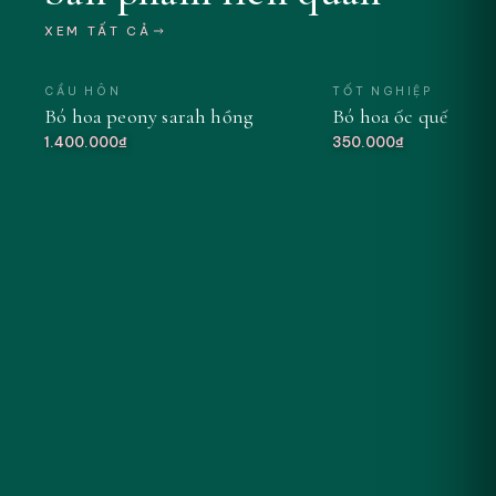
XEM TẤT CẢ
CẦU HÔN
TỐT NGHIỆP
Bó hoa peony sarah hồng
Bó hoa ốc quế tông
MỚI
1.400.000₫
350.000₫