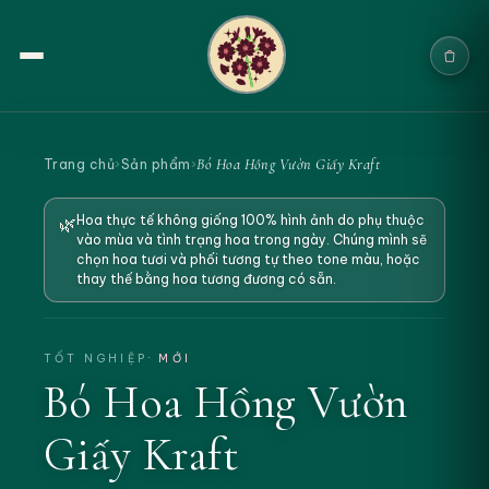
Trang chủ
Bó Hoa Hồng Vườn Giấy Kraft
Trang chủ
›
Sản phẩm
›
Sản phẩm
Hoa thực tế không giống 100% hình ảnh do phụ thuộc
🌿
vào mùa và tình trạng hoa trong ngày. Chúng mình sẽ
Cưới & Sự kiện
chọn hoa tươi và phối tương tự theo tone màu, hoặc
thay thế bằng hoa tương đương có sẵn.
Blogs
Chính sách
TỐT NGHIỆP
· MỚI
Bó Hoa Hồng Vườn
Địa chỉ & Liên hệ
Giấy Kraft
Tìm sản phẩm