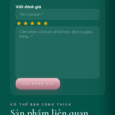
Viết đánh giá
★
★
★
★
★
GỬI ĐÁNH GIÁ
CÓ THỂ BẠN CŨNG THÍCH
Sản phẩm liên quan