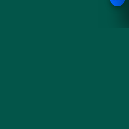
Hoa
KHÁM PHÁ
Đà
Sản phẩm
Cưới & Sự kiện
Nẵng
Blog cắm hoa
Liên hệ & đặt hoa
Tiệm hoa thủ công bên sông
Hàn — gói trọn cảm xúc
trong từng đoá hoa tươi mỗi
sáng.