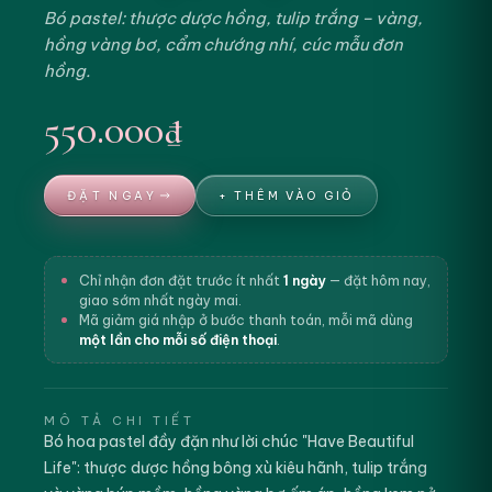
Bó pastel: thược dược hồng, tulip trắng – vàng,
hồng vàng bơ, cẩm chướng nhí, cúc mẫu đơn
hồng.
550.000₫
ĐẶT NGAY
+ THÊM VÀO GIỎ
Chỉ nhận đơn đặt trước ít nhất
1 ngày
— đặt hôm nay,
giao sớm nhất ngày mai.
Mã giảm giá nhập ở bước thanh toán, mỗi mã dùng
một lần cho mỗi số điện thoại
.
MÔ TẢ CHI TIẾT
Bó hoa pastel đầy đặn như lời chúc "Have Beautiful
Life": thược dược hồng bông xù kiêu hãnh, tulip trắng