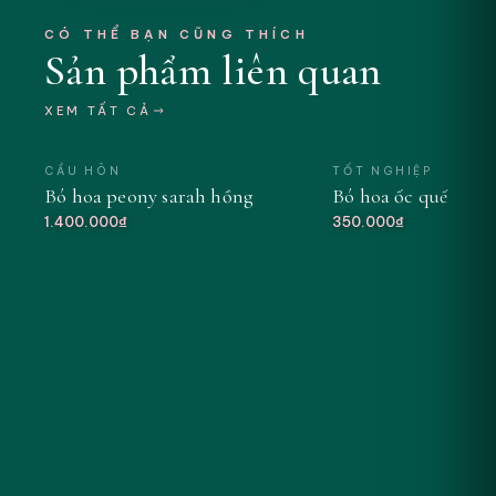
CÓ THỂ BẠN CŨNG THÍCH
Sản phẩm liên quan
XEM TẤT CẢ
CẦU HÔN
TỐT NGHIỆP
Bó hoa peony sarah hồng
Bó hoa ốc quế tông
MỚI
1.400.000₫
350.000₫