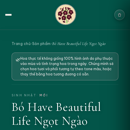
Trang chủ
Bó Have Beautiful Life Ngọt Ngào
Trang chủ
›
Sản phẩm
›
Sản phẩm
Hoa thực tế không giống 100% hình ảnh do phụ thuộc
🌿
vào mùa và tình trạng hoa trong ngày. Chúng mình sẽ
Cưới & Sự kiện
chọn hoa tươi và phối tương tự theo tone màu, hoặc
thay thế bằng hoa tương đương có sẵn.
Blogs
Chính sách
SINH NHẬT
· MỚI
Bó Have Beautiful
Địa chỉ & Liên hệ
Life Ngọt Ngào
Tìm sản phẩm