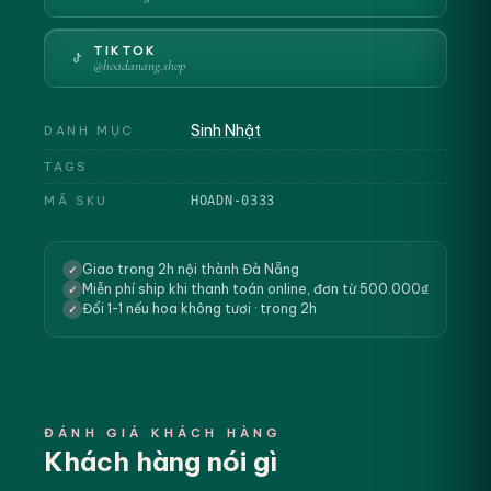
TIKTOK
@hoadanang.shop
Sinh Nhật
DANH MỤC
TAGS
MÃ SKU
HOADN-0333
Giao trong 2h nội thành Đà Nẵng
✓
Miễn phí ship khi thanh toán online, đơn từ 500.000₫
✓
Đổi 1-1 nếu hoa không tươi · trong 2h
✓
ĐÁNH GIÁ KHÁCH HÀNG
Khách hàng nói gì