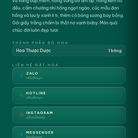
và vàng búp mềm, hồng vàng bơ ấm áp, hồng kem nở
đều, cẩm chướng nhí hồng ngọt ngào, cúc mẫu đơn
hồng và lưu ly xanh li ti, thêm cỏ bông sương bay bổng.
Gói giấy trắng chấm bi thắt nơ xanh baby. Món quà
chúc đời luôn đẹp tươi.
THÀNH PHẦN BÓ HOA
Hoa Thược Dược
1 bông
LIÊN HỆ ĐẶT HOA
ZALO
Z
0822802411
HOTLINE
0822802411
INSTAGRAM
@hoadanang
MESSENGER
hoadanang