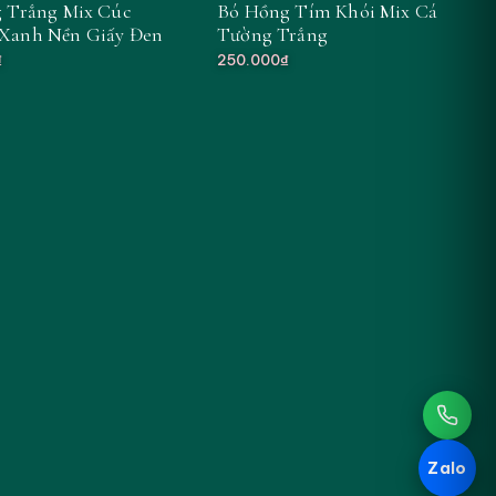
 Trắng Mix Cúc
Bó Hồng Tím Khói Mix Cát
Xanh Nền Giấy Đen
Tường Trắng
₫
250.000₫
Zalo