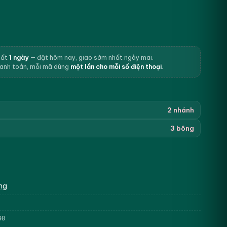
hất
1 ngày
— đặt hôm nay, giao sớm nhất ngày mai.
hanh toán, mỗi mã dùng
một lần cho mỗi số điện thoại
.
2 nhánh
3 bông
ng
98