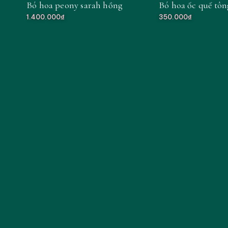
Bó hoa peony sarah hồng
Bó hoa ốc quế tô
MỚI
1.400.000₫
350.000₫