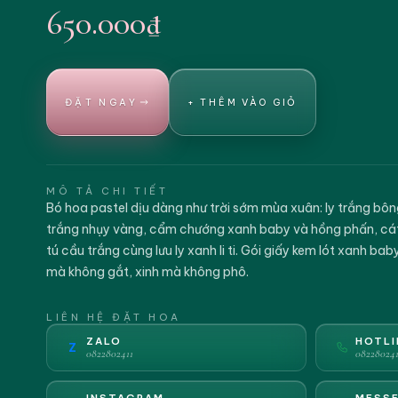
650.000₫
ĐẶT NGAY
+ THÊM VÀO GIỎ
MÔ TẢ CHI TIẾT
Bó hoa pastel dịu dàng như trời sớm mùa xuân: ly trắng bông
trắng nhụy vàng, cẩm chướng xanh baby và hồng phấn, cát 
tú cầu trắng cùng lưu ly xanh li ti. Gói giấy kem lót xanh ba
mà không gắt, xinh mà không phô.
LIÊN HỆ ĐẶT HOA
ZALO
HOTLI
Z
0822802411
082280241
INSTAGRAM
MESS