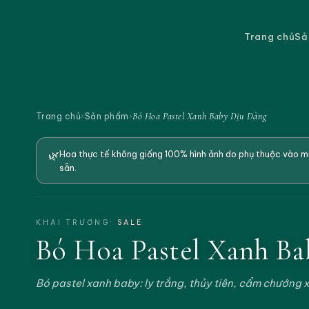
Trang chủ
Sả
Bó Hoa Pastel Xanh Baby Dịu Dàng
Trang chủ
›
Sản phẩm
›
🌿
Hoa thực tế không giống 100% hình ảnh do phụ thuộc vào mù
sẵn.
KHAI TRƯƠNG
· SALE
Bó Hoa Pastel Xanh B
Bó pastel xanh baby: ly trắng, thủy tiên, cẩm chướng x