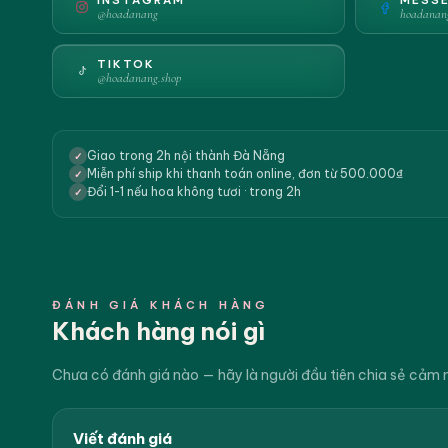
@hoadanang
hoadanan
TIKTOK
@hoadanang.shop
Giao trong 2h nội thành Đà Nẵng
✓
Miễn phí ship khi thanh toán online, đơn từ 500.000₫
✓
Đổi 1-1 nếu hoa không tươi · trong 2h
✓
ĐÁNH GIÁ KHÁCH HÀNG
Khách hàng nói gì
Chưa có đánh giá nào — hãy là người đầu tiên chia sẻ cảm 
Viết đánh giá