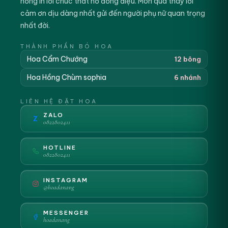
hồng in lời chúc thắt nơ đồng điệu. Món quà thay lời
cảm ơn dịu dàng nhất gửi đến người phụ nữ quan trọng
nhất đời.
THÀNH PHẦN BÓ HOA
Hoa Cẩm Chướng
12 bông
Hoa Hồng Chùm sophia
6 nhánh
LIÊN HỆ ĐẶT HOA
ZALO
Z
0822802411
HOTLINE
0822802411
INSTAGRAM
@hoadanang
MESSENGER
hoadanang