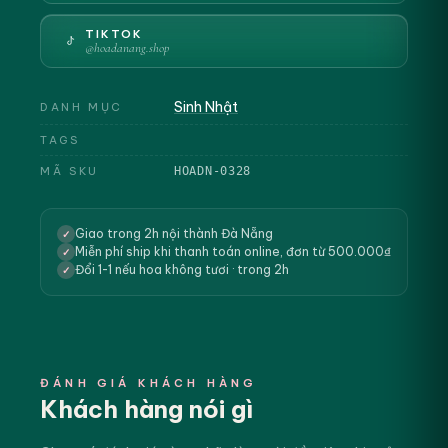
TIKTOK
@hoadanang.shop
Sinh Nhật
DANH MỤC
TAGS
MÃ SKU
HOADN-0328
Giao trong 2h nội thành Đà Nẵng
✓
Miễn phí ship khi thanh toán online, đơn từ 500.000₫
✓
Đổi 1-1 nếu hoa không tươi · trong 2h
✓
ĐÁNH GIÁ KHÁCH HÀNG
Khách hàng nói gì