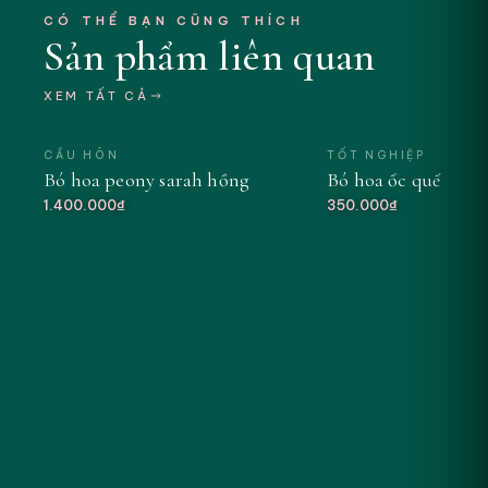
CÓ THỂ BẠN CŨNG THÍCH
Sản phẩm liên quan
XEM TẤT CẢ
CẦU HÔN
TỐT NGHIỆP
Bó hoa peony sarah hồng
Bó hoa ốc quế tông
MỚI
1.400.000₫
350.000₫