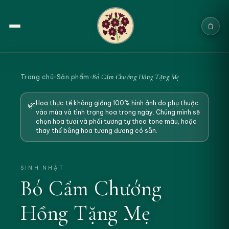
Trang chủ
Bó Cẩm Chướng Hồng Tặng Mẹ
Trang chủ
›
Sản phẩm
›
Sản phẩm
Hoa thực tế không giống 100% hình ảnh do phụ thuộc
🌿
vào mùa và tình trạng hoa trong ngày. Chúng mình sẽ
Cưới & Sự kiện
chọn hoa tươi và phối tương tự theo tone màu, hoặc
thay thế bằng hoa tương đương có sẵn.
Blogs
Chính sách
SINH NHẬT
Bó Cẩm Chướng
Địa chỉ & Liên hệ
Hồng Tặng Mẹ
Tìm sản phẩm