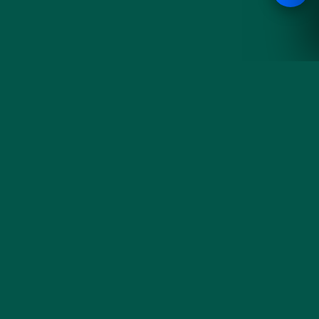
Hoa
KHÁM PHÁ
Đà
Sản phẩm
Cưới & Sự kiện
Nẵng
Blog cắm hoa
Liên hệ & đặt hoa
Tiệm hoa thủ công bên sông
Hàn — gói trọn cảm xúc
trong từng đoá hoa tươi mỗi
sáng.