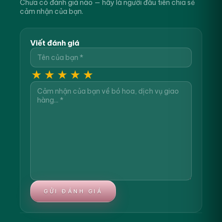
Chưa có đánh giá nào — hãy là người đầu tiên chia sẻ
cảm nhận của bạn.
Viết đánh giá
★
★
★
★
★
GỬI ĐÁNH GIÁ