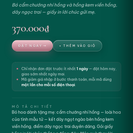
Bó cẩm chướng nhí hồng và hồng kem viền hồng,
dây ngọc trai — giấy in lời chúc gửi mẹ.
370.000₫
ĐẶT NGAY
+ THÊM VÀO GIỎ
Chỉ nhận đơn đặt trước ít nhất
1 ngày
— đặt hôm nay,
giao sớm nhất ngày mai.
Mã giảm giá nhập ở bước thanh toán, mỗi mã dùng
một lần cho mỗi số điện thoại
.
MÔ TẢ CHI TIẾT
Bó hoa dành tặng mẹ: cẩm chướng nhí hồng — loài hoa
của tình mẫu tử — kết dày ngọt ngào bên hồng kem
viền hồng, điểm dây ngọc trai duyên dáng. Gói giấy