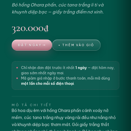
Bó hồng Ohara phấn, cúc tana trắng li ti và
khuynh diệp bạc — giấy trắng điểm nơ xinh.
320.000₫
ĐẶT NGAY
+ THÊM VÀO GIỎ
Chỉ nhận đơn đặt trước ít nhất
1 ngày
— đặt hôm nay,
giao sớm nhất ngày mai.
Mã giảm giá nhập ở bước thanh toán, mỗi mã dùng
một lần cho mỗi số điện thoại
.
MÔ TẢ CHI TIẾT
Bó hoa dịu êm với hồng Ohara phấn cánh xoáy nở
mềm, cúc tana trắng nhụy vàng rải đều như nắng nhỏ
và khuynh diệp bạc thơm mát. Gói giấy trắng thắt