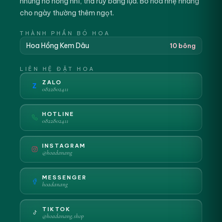
những nơ hồng nhí, thả ruy băng lụa. Bó hoa nhẹ nhàng
cho ngày thường thêm ngọt.
THÀNH PHẦN BÓ HOA
Hoa Hồng Kem Dâu
10 bông
LIÊN HỆ ĐẶT HOA
ZALO
Z
0822802411
HOTLINE
0822802411
INSTAGRAM
@hoadanang
MESSENGER
hoadanang
TIKTOK
@hoadanang.shop