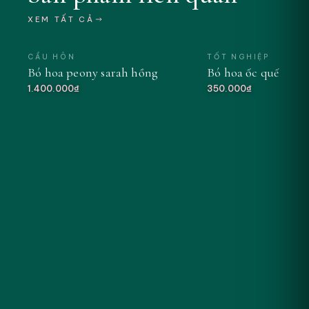
XEM TẤT CẢ
CẦU HÔN
TỐT NGHIỆP
Bó hoa peony sarah hồng
Bó hoa ốc quế tông
MỚI
1.400.000₫
350.000₫