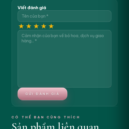
Viết đánh giá
★
★
★
★
★
GỬI ĐÁNH GIÁ
CÓ THỂ BẠN CŨNG THÍCH
Sản phẩm liên quan