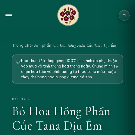
Trang chủ
Bó Hoa Hồng Phấn Cúc Tana Dịu Êm
Trang chủ
›
Sản phẩm
›
Sản phẩm
Hoa thực tế không giống 100% hình ảnh do phụ thuộc
🌿
vào mùa và tình trạng hoa trong ngày. Chúng mình sẽ
Cưới & Sự kiện
chọn hoa tươi và phối tương tự theo tone màu, hoặc
thay thế bằng hoa tương đương có sẵn.
Blogs
Chính sách
BÓ HOA
Bó Hoa Hồng Phấn
Địa chỉ & Liên hệ
Cúc Tana Dịu Êm
Tìm sản phẩm