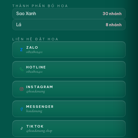
THÀNH PHẦN BÓ HOA
Sao Xanh
30 nhánh
Lá
8 nhánh
LIÊN HỆ ĐẶT HOA
ZALO
Z
0822802411
HOTLINE
0822802411
INSTAGRAM
@hoadanang
MESSENGER
hoadanang
TIKTOK
@hoadanang.shop