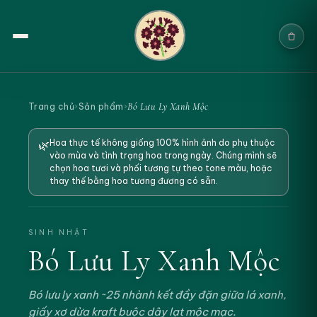
Trang chủ
Bó Lưu Ly Xanh Mộc
Trang chủ
›
Sản phẩm
›
Sản phẩm
Hoa thực tế không giống 100% hình ảnh do phụ thuộc
🌿
vào mùa và tình trạng hoa trong ngày. Chúng mình sẽ
Cưới & Sự kiện
chọn hoa tươi và phối tương tự theo tone màu, hoặc
thay thế bằng hoa tương đương có sẵn.
Blogs
Chính sách
SINH NHẬT
Bó Lưu Ly Xanh Mộc
Địa chỉ & Liên hệ
Bó lưu ly xanh ~25 nhành kết đầy đặn giữa lá xanh,
Tìm sản phẩm
giấy xơ dừa kraft buộc dây lạt mộc mạc.