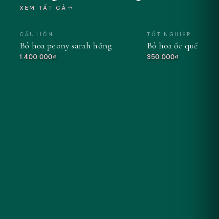
XEM TẤT CẢ
CẦU HÔN
TỐT NGHIỆP
Bó hoa peony sarah hồng
Bó hoa ốc quế tông
MỚI
1.400.000₫
350.000₫