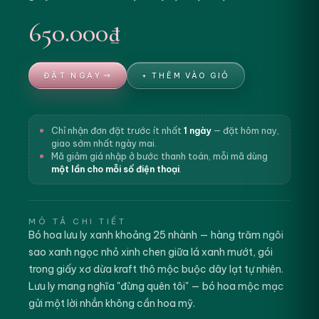
650.000₫
ĐẶT NGAY
+ THÊM VÀO GIỎ
Chỉ nhận đơn đặt trước ít nhất
1 ngày
— đặt hôm nay,
giao sớm nhất ngày mai.
Mã giảm giá nhập ở bước thanh toán, mỗi mã dùng
một lần cho mỗi số điện thoại
.
MÔ TẢ CHI TIẾT
Bó hoa lưu ly xanh khoảng 25 nhành — hàng trăm ngôi
sao xanh ngọc nhỏ xinh chen giữa lá xanh mướt, gói
trong giấy xơ dừa kraft thô mộc buộc dây lạt tự nhiên.
Lưu ly mang nghĩa "đừng quên tôi" — bó hoa mộc mạc
gửi một lời nhắn không cần hoa mỹ.