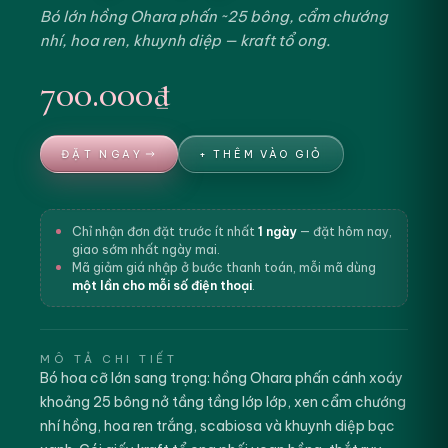
Bó lớn hồng Ohara phấn ~25 bông, cẩm chướng
nhí, hoa ren, khuynh diệp — kraft tổ ong.
700.000₫
ĐẶT NGAY
+ THÊM VÀO GIỎ
Chỉ nhận đơn đặt trước ít nhất
1 ngày
— đặt hôm nay,
giao sớm nhất ngày mai.
Mã giảm giá nhập ở bước thanh toán, mỗi mã dùng
một lần cho mỗi số điện thoại
.
MÔ TẢ CHI TIẾT
Bó hoa cỡ lớn sang trọng: hồng Ohara phấn cánh xoáy
khoảng 25 bông nở tầng tầng lớp lớp, xen cẩm chướng
nhí hồng, hoa ren trắng, scabiosa và khuynh diệp bạc