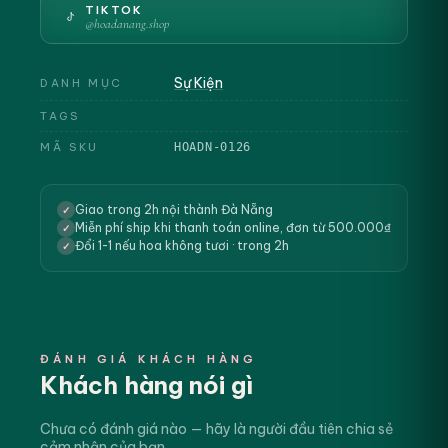
TIKTOK
@hoadanang.shop
Sự Kiện
DANH MỤC
TAGS
MÃ SKU
HOADN-0126
Giao trong 2h nội thành Đà Nẵng
✓
Miễn phí ship khi thanh toán online, đơn từ 500.000₫
✓
Đổi 1-1 nếu hoa không tươi · trong 2h
✓
ĐÁNH GIÁ KHÁCH HÀNG
Khách hàng nói gì
Chưa có đánh giá nào — hãy là người đầu tiên chia sẻ
cảm nhận của bạn.