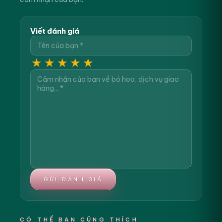
Viết đánh giá
★
★
★
★
★
GỬI ĐÁNH GIÁ
CÓ THỂ BẠN CŨNG THÍCH