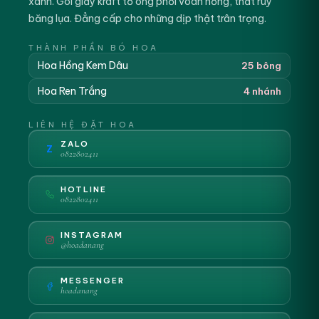
xanh. Gói giấy kraft tổ ong phối voan hồng, thắt ruy
băng lụa. Đẳng cấp cho những dịp thật trân trọng.
THÀNH PHẦN BÓ HOA
Hoa Hồng Kem Dâu
25 bông
Hoa Ren Trắng
4 nhánh
LIÊN HỆ ĐẶT HOA
ZALO
Z
0822802411
HOTLINE
0822802411
INSTAGRAM
@hoadanang
MESSENGER
hoadanang