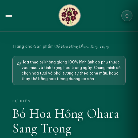
Trang chủ
Bó Hoa Hồng Ohara Sang Trọng
Trang chủ
›
Sản phẩm
›
Sản phẩm
Hoa thực tế không giống 100% hình ảnh do phụ thuộc
🌿
vào mùa và tình trạng hoa trong ngày. Chúng mình sẽ
Cưới & Sự kiện
chọn hoa tươi và phối tương tự theo tone màu, hoặc
thay thế bằng hoa tương đương có sẵn.
Blogs
Chính sách
SỰ KIỆN
Bó Hoa Hồng Ohara
Địa chỉ & Liên hệ
Sang Trọng
Tìm sản phẩm