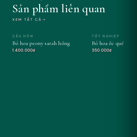
Sản phẩm liên quan
XEM TẤT CẢ
CẦU HÔN
TỐT NGHIỆP
Bó hoa peony sarah hồng
Bó hoa ốc quế tông
MỚI
1.400.000₫
350.000₫