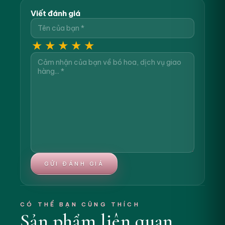
Viết đánh giá
★
★
★
★
★
GỬI ĐÁNH GIÁ
CÓ THỂ BẠN CŨNG THÍCH
Sản phẩm liên quan