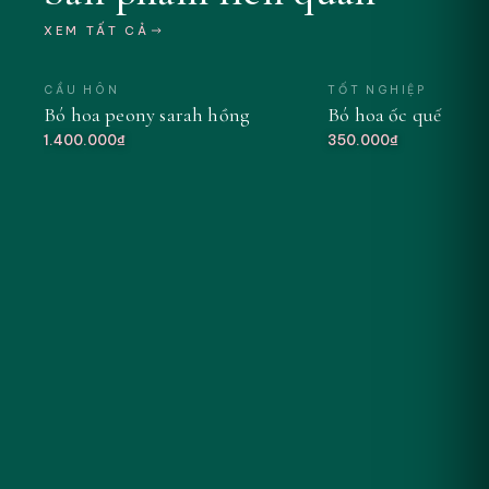
XEM TẤT CẢ
CẦU HÔN
TỐT NGHIỆP
Bó hoa peony sarah hồng
Bó hoa ốc quế tông
MỚI
1.400.000₫
350.000₫