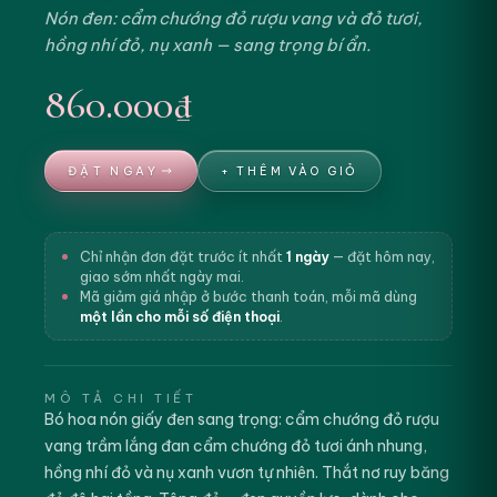
Nón đen: cẩm chướng đỏ rượu vang và đỏ tươi,
hồng nhí đỏ, nụ xanh — sang trọng bí ẩn.
860.000₫
ĐẶT NGAY
+ THÊM VÀO GIỎ
Chỉ nhận đơn đặt trước ít nhất
1 ngày
— đặt hôm nay,
giao sớm nhất ngày mai.
Mã giảm giá nhập ở bước thanh toán, mỗi mã dùng
một lần cho mỗi số điện thoại
.
MÔ TẢ CHI TIẾT
Bó hoa nón giấy đen sang trọng: cẩm chướng đỏ rượu
vang trầm lắng đan cẩm chướng đỏ tươi ánh nhung,
hồng nhí đỏ và nụ xanh vươn tự nhiên. Thắt nơ ruy băng