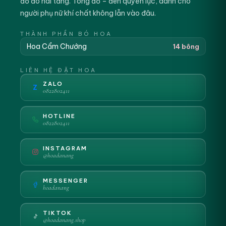
đỏ đô hai tầng. Tông đỏ – đen quyền lực, dành cho
người phụ nữ khí chất không lẫn vào đâu.
THÀNH PHẦN BÓ HOA
Hoa Cẩm Chướng
14 bông
LIÊN HỆ ĐẶT HOA
ZALO
Z
0822802411
HOTLINE
0822802411
INSTAGRAM
@hoadanang
MESSENGER
hoadanang
TIKTOK
@hoadanang.shop