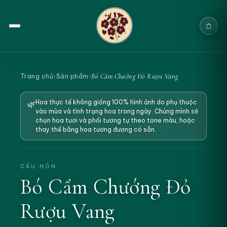
Trang chủ
Bó Cẩm Chướng Đỏ Rượu Vang
Trang chủ
›
Sản phẩm
›
Sản phẩm
Hoa thực tế không giống 100% hình ảnh do phụ thuộc
🌿
vào mùa và tình trạng hoa trong ngày. Chúng mình sẽ
Cưới & Sự kiện
chọn hoa tươi và phối tương tự theo tone màu, hoặc
thay thế bằng hoa tương đương có sẵn.
Blogs
Chính sách
CẦU HÔN
Bó Cẩm Chướng Đỏ
Địa chỉ & Liên hệ
Rượu Vang
Tìm sản phẩm