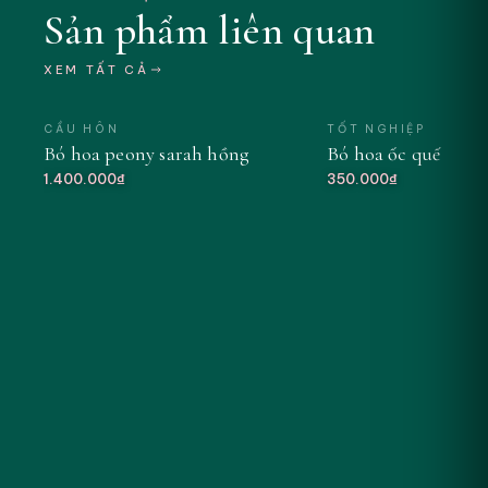
Sản phẩm liên quan
XEM TẤT CẢ
CẦU HÔN
TỐT NGHIỆP
Bó hoa peony sarah hồng
Bó hoa ốc quế tông
MỚI
1.400.000₫
350.000₫