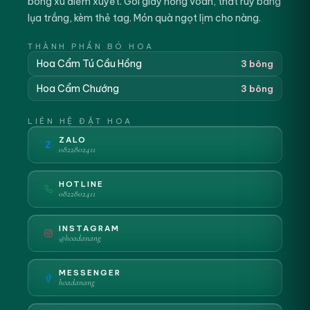
bông xù điểm xuyết. Gói giấy hồng voan, thắt ruy băng
lụa trắng, kèm thẻ tag. Món quà ngọt lịm cho nàng.
THÀNH PHẦN BÓ HOA
Hoa Cẩm Tú Cầu Hồng
3 bông
Hoa Cẩm Chướng
3 bông
LIÊN HỆ ĐẶT HOA
ZALO
Z
0822802411
HOTLINE
0822802411
INSTAGRAM
@hoadanang
MESSENGER
hoadanang