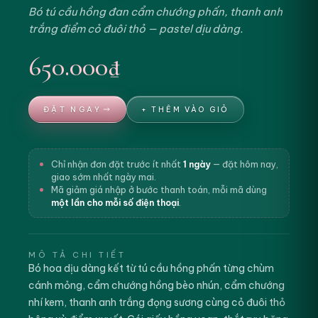
Bó tú cầu hồng đan cẩm chướng phấn, thanh anh
trắng điểm cỏ đuôi thỏ — pastel dịu dàng.
650.000₫
ĐẶT NGAY
+ THÊM VÀO GIỎ
Chỉ nhận đơn đặt trước ít nhất
1 ngày
— đặt hôm nay,
giao sớm nhất ngày mai.
Mã giảm giá nhập ở bước thanh toán, mỗi mã dùng
một lần cho mỗi số điện thoại
.
MÔ TẢ CHI TIẾT
Bó hoa dịu dàng kết từ tú cầu hồng phấn từng chùm
cánh mỏng, cẩm chướng hồng bèo nhún, cẩm chướng
nhí kem, thanh anh trắng đọng sương cùng cỏ đuôi thỏ