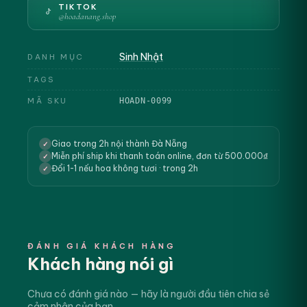
TIKTOK
@hoadanang.shop
Sinh Nhật
DANH MỤC
TAGS
MÃ SKU
HOADN-0099
Giao trong 2h nội thành Đà Nẵng
✓
Miễn phí ship khi thanh toán online, đơn từ 500.000₫
✓
Đổi 1-1 nếu hoa không tươi · trong 2h
✓
ĐÁNH GIÁ KHÁCH HÀNG
Khách hàng nói gì
Chưa có đánh giá nào — hãy là người đầu tiên chia sẻ
cảm nhận của bạn.