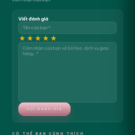
Viết đánh giá
★
★
★
★
★
GỬI ĐÁNH GIÁ
CÓ THỂ BẠN CŨNG THÍCH