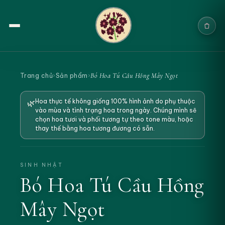
Trang chủ
Bó Hoa Tú Cầu Hồng Mây Ngọt
Trang chủ
›
Sản phẩm
›
Sản phẩm
Hoa thực tế không giống 100% hình ảnh do phụ thuộc
🌿
vào mùa và tình trạng hoa trong ngày. Chúng mình sẽ
Cưới & Sự kiện
chọn hoa tươi và phối tương tự theo tone màu, hoặc
thay thế bằng hoa tương đương có sẵn.
Blogs
Chính sách
SINH NHẬT
Bó Hoa Tú Cầu Hồng
Địa chỉ & Liên hệ
Mây Ngọt
Tìm sản phẩm