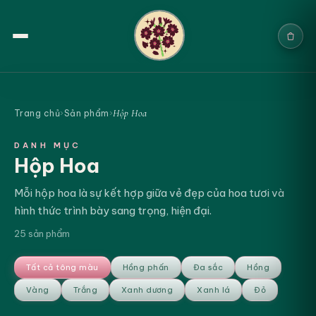
Trang chủ
Hộp Hoa
Trang chủ
›
Sản phẩm
›
Sản phẩm
DANH MỤC
Hộp Hoa
Cưới & Sự kiện
Mỗi hộp hoa là sự kết hợp giữa vẻ đẹp của hoa tươi và
Blogs
hình thức trình bày sang trọng, hiện đại.
Chính sách
25 sản phẩm
Địa chỉ & Liên hệ
Tất cả tông màu
Hồng phấn
Đa sắc
Hồng
Vàng
Trắng
Xanh dương
Xanh lá
Đỏ
ĐẶT NGAY
Tìm sản phẩm