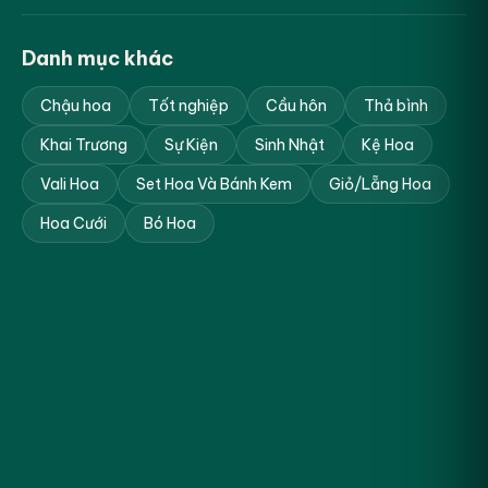
Danh mục khác
Chậu hoa
Tốt nghiệp
Cầu hôn
Thả bình
Khai Trương
Sự Kiện
Sinh Nhật
Kệ Hoa
Vali Hoa
Set Hoa Và Bánh Kem
Giỏ/Lẵng Hoa
Hoa Cưới
Bó Hoa