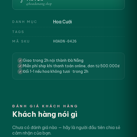
@hoadanang.shop
Hoa Cưới
DANH MỤC
TAGS
MÃ SKU
HOADN-0426
Giao trong 2h nội thành Đà Nẵng
✓
Miễn phí ship khi thanh toán online, đơn từ 500.000₫
✓
Đổi 1-1 nếu hoa không tươi · trong 2h
✓
ĐÁNH GIÁ KHÁCH HÀNG
Khách hàng nói gì
Chưa có đánh giá nào — hãy là người đầu tiên chia sẻ
cảm nhận của bạn.