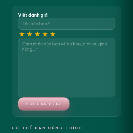
Viết đánh giá
★
★
★
★
★
GỬI ĐÁNH GIÁ
CÓ THỂ BẠN CŨNG THÍCH