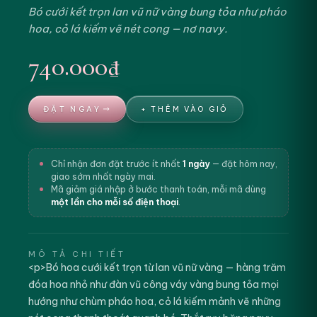
Bó cưới kết trọn lan vũ nữ vàng bung tỏa như pháo
hoa, cỏ lá kiếm vẽ nét cong — nơ navy.
740.000₫
ĐẶT NGAY
+ THÊM VÀO GIỎ
Chỉ nhận đơn đặt trước ít nhất
1 ngày
— đặt hôm nay,
giao sớm nhất ngày mai.
Mã giảm giá nhập ở bước thanh toán, mỗi mã dùng
một lần cho mỗi số điện thoại
.
MÔ TẢ CHI TIẾT
<p>Bó hoa cưới kết trọn từ lan vũ nữ vàng — hàng trăm
đóa hoa nhỏ như đàn vũ công váy vàng bung tỏa mọi
hướng như chùm pháo hoa, cỏ lá kiếm mảnh vẽ những