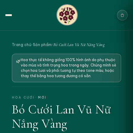
Trang chủ
Bó Cưới Lan Vũ Nữ Nắng Vàng
Trang chủ
›
Sản phẩm
›
Sản phẩm
Hoa thực tế không giống 100% hình ảnh do phụ thuộc
🌿
vào mùa và tình trạng hoa trong ngày. Chúng mình sẽ
Cưới & Sự kiện
chọn hoa tươi và phối tương tự theo tone màu, hoặc
thay thế bằng hoa tương đương có sẵn.
Blogs
Chính sách
HOA CƯỚI
· MỚI
Bó Cưới Lan Vũ Nữ
Địa chỉ & Liên hệ
Nắng Vàng
Tìm sản phẩm