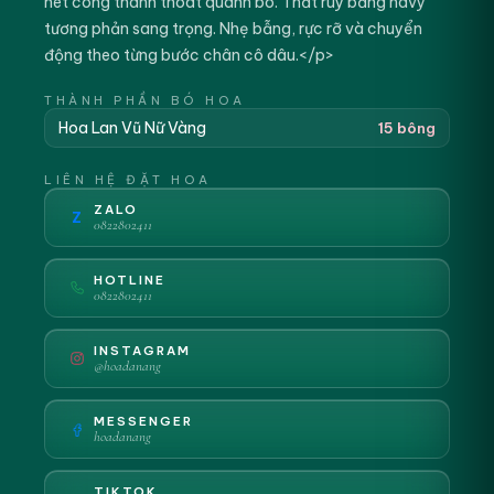
nét cong thanh thoát quanh bó. Thắt ruy băng navy
tương phản sang trọng. Nhẹ bẫng, rực rỡ và chuyển
động theo từng bước chân cô dâu.</p>
THÀNH PHẦN BÓ HOA
Hoa Lan Vũ Nữ Vàng
15 bông
LIÊN HỆ ĐẶT HOA
ZALO
Z
0822802411
HOTLINE
0822802411
INSTAGRAM
@hoadanang
MESSENGER
hoadanang
TIKTOK