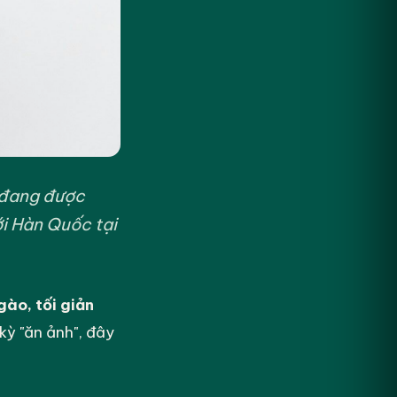
 đang được
ới Hàn Quốc tại
ào, tối giản
kỳ "ăn ảnh", đây