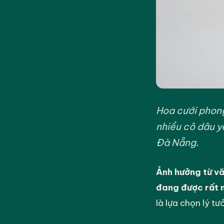
Hoa cưới phong
nhiều cô dâu y
Đà Nẵng.
Ảnh hưởng từ vă
đang được rất n
là lựa chọn lý t