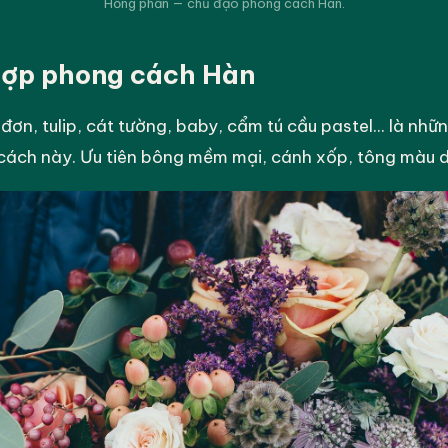
Hồng phấn — chủ đạo phong cách Hàn.
hợp phong cách Hàn
n, tulip, cát tường, baby, cẩm tú cầu pastel... là những
cách này. Ưu tiên bông mềm mại, cánh xốp, tông màu d