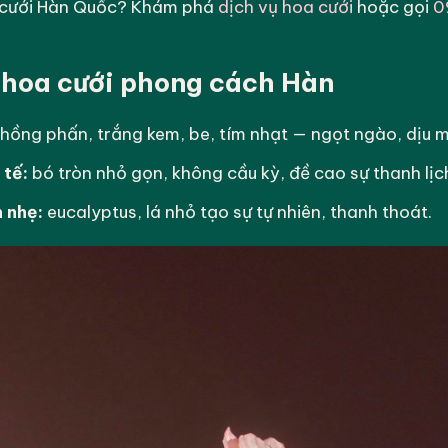
 cưới Hàn Quốc? Khám phá
dịch vụ hoa cưới
hoặc gọi
0
 hoa cưới phong cách Hàn
hồng phấn, trắng kem, be, tím nhạt — ngọt ngào, dịu m
 tế:
bó tròn nhỏ gọn, không cầu kỳ, đề cao sự thanh lịc
 nhẹ:
eucalyptus, lá nhỏ tạo sự tự nhiên, thanh thoát.