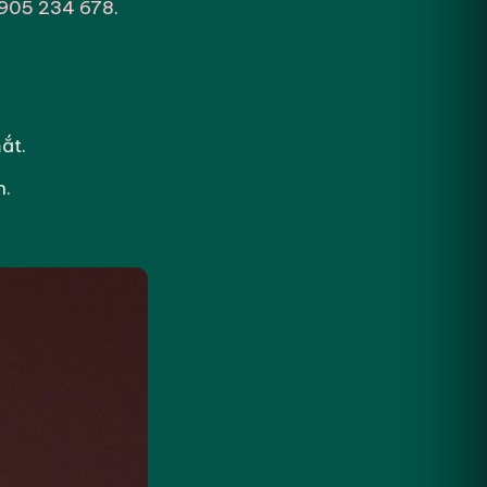
905 234 678
.
ắt.
h.