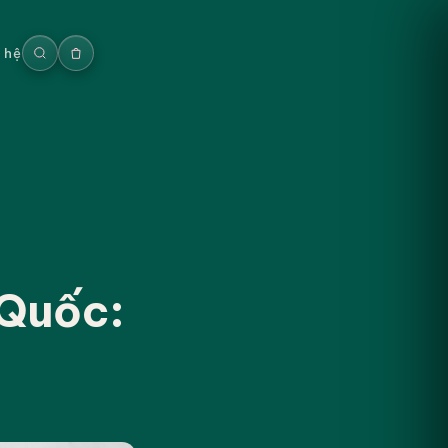
n hệ
 Quốc: