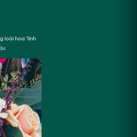
 loài hoa "linh
ịu.