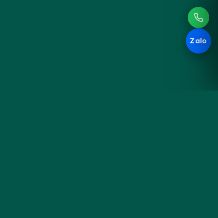
Zalo
Hoa
KHÁM PHÁ
Đà
Sản phẩm
Cưới & Sự kiện
Nẵng
Blog cắm hoa
Liên hệ & đặt hoa
Tiệm hoa thủ công bên sông
Hàn — gói trọn cảm xúc