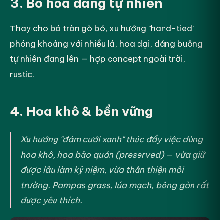
3. Bó hoa dáng tự nhiên
Thay cho bó tròn gò bó, xu hướng "hand-tied"
phóng khoáng với nhiều lá, hoa dại, dáng buông
tự nhiên đang lên — hợp concept ngoài trời,
rustic.
4. Hoa khô & bền vững
Xu hướng "đám cưới xanh" thúc đẩy việc dùng
hoa khô, hoa bảo quản (preserved) — vừa giữ
được lâu làm kỷ niệm, vừa thân thiện môi
trường. Pampas grass, lúa mạch, bông gòn rất
được yêu thích.