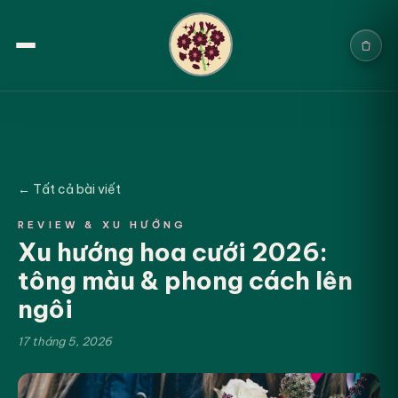
Trang chủ
Sản phẩm
← Tất cả bài viết
Cưới & Sự kiện
REVIEW & XU HƯỚNG
Xu hướng hoa cưới 2026:
Blogs
tông màu & phong cách lên
Chính sách
ngôi
Địa chỉ & Liên hệ
17 tháng 5, 2026
Tìm sản phẩm