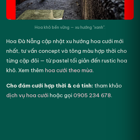
Hoa khô bền vững — xu hướng "xanh".
Hoa Đà Nẵng cập nhật xu hướng hoa cưới mới
nhất, tư vấn concept và tông màu hợp thời cho
từng cặp đôi — từ pastel tối giản đến rustic hoa
khô. Xem thêm
hoa cưới theo mùa
.
Cho đám cưới hợp thời & cá tính:
tham khảo
dịch vụ hoa cưới
hoặc gọi
0905 234 678
.