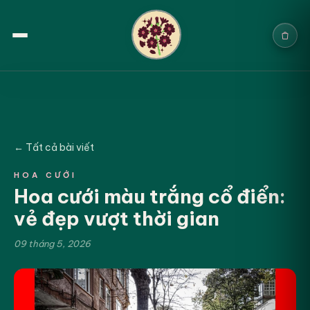
Trang chủ
Sản phẩm
← Tất cả bài viết
Cưới & Sự kiện
HOA CƯỚI
Hoa cưới màu trắng cổ điển:
Blogs
vẻ đẹp vượt thời gian
Chính sách
09 tháng 5, 2026
Địa chỉ & Liên hệ
Tìm sản phẩm