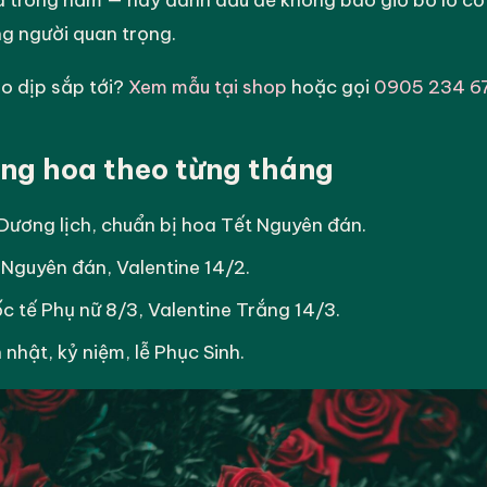
a trong năm — hãy đánh dấu để không bao giờ bỏ lỡ cơ 
g người quan trọng.
o dịp sắp tới?
Xem mẫu tại shop
hoặc gọi
0905 234 6
ặng hoa theo từng tháng
Dương lịch, chuẩn bị hoa Tết Nguyên đán.
Nguyên đán, Valentine 14/2.
 tế Phụ nữ 8/3, Valentine Trắng 14/3.
 nhật, kỷ niệm, lễ Phục Sinh.