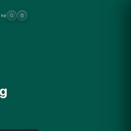
n hệ
ng