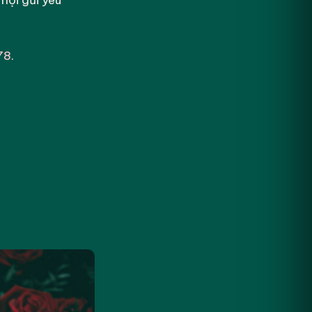
hội gửi yêu
78
.