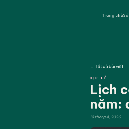
Trang chủ
Sả
← Tất cả bài viết
DỊP LỄ
Lịch c
năm: 
19 tháng 4, 2026