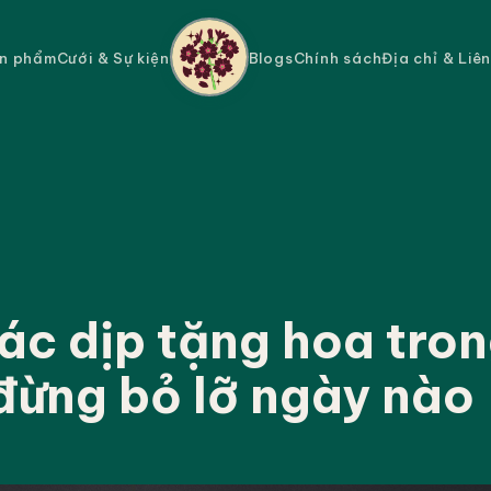
n phẩm
Cưới & Sự kiện
Blogs
Chính sách
Địa chỉ & Liê
ác dịp tặng hoa tro
đừng bỏ lỡ ngày nào