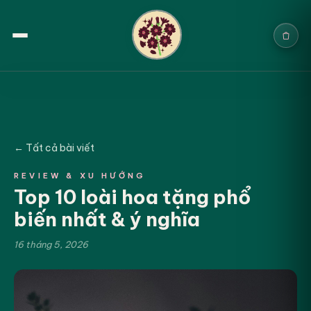
Trang chủ
Sản phẩm
← Tất cả bài viết
Cưới & Sự kiện
REVIEW & XU HƯỚNG
Top 10 loài hoa tặng phổ
Blogs
biến nhất & ý nghĩa
Chính sách
16 tháng 5, 2026
Địa chỉ & Liên hệ
Tìm sản phẩm