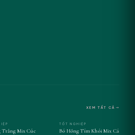
XEM TẤT CẢ
IỆP
TỐT NGHIỆP
 Trắng Mix Cúc
Bó Hồng Tím Khói Mix Cát