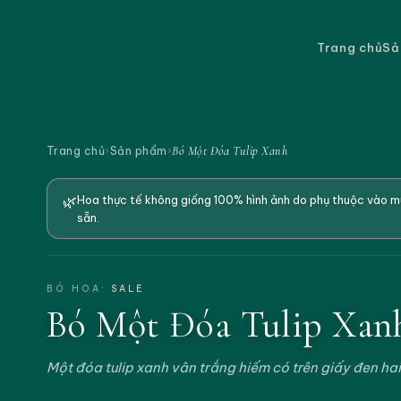
Trang chủ
Sả
Bó Một Đóa Tulip Xanh
Trang chủ
›
Sản phẩm
›
🌿
Hoa thực tế không giống 100% hình ảnh do phụ thuộc vào mù
sẵn.
BÓ HOA
· SALE
Bó Một Đóa Tulip Xan
Một đóa tulip xanh vân trắng hiếm có trên giấy đen ha