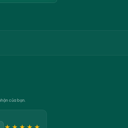
nhận của bạn.
★
★
★
★
★