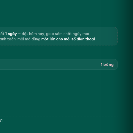
hất
1 ngày
— đặt hôm nay, giao sớm nhất ngày mai.
hanh toán, mỗi mã dùng
một lần cho mỗi số điện thoại
.
1 bông
61