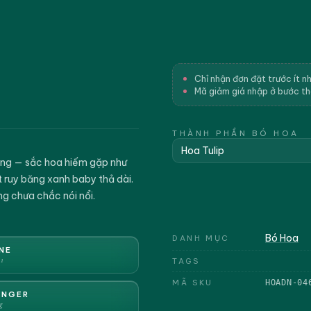
Chỉ nhận đơn đặt trước ít n
Mã giảm giá nhập ở bước t
THÀNH PHẦN BÓ HOA
Hoa Tulip
rắng — sắc hoa hiếm gặp như
t ruy băng xanh baby thả dài.
g chưa chắc nói nổi.
Bó Hoa
DANH MỤC
NE
1
TAGS
MÃ SKU
HOADN-04
ENGER
g