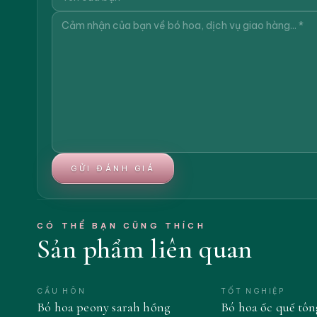
GỬI ĐÁNH GIÁ
CÓ THỂ BẠN CŨNG THÍCH
Sản phẩm liên quan
CẦU HÔN
TỐT NGHIỆP
Bó hoa peony sarah hồng
Bó hoa ốc quế tô
MỚI