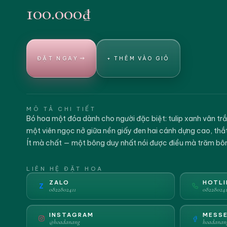
100.000₫
ĐẶT NGAY
+ THÊM VÀO GIỎ
MÔ TẢ CHI TIẾT
Bó hoa một đóa dành cho người đặc biệt: tulip xanh vân t
một viên ngọc nở giữa nền giấy đen hai cánh dựng cao, thắ
Ít mà chất — một bông duy nhất nói được điều mà trăm bôn
LIÊN HỆ ĐẶT HOA
ZALO
HOTLI
Z
0822802411
082280241
INSTAGRAM
MESS
@hoadanang
hoadanan