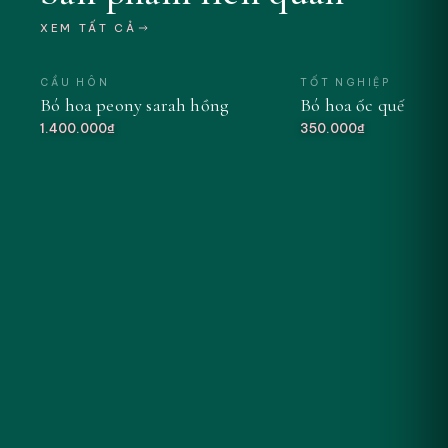
XEM TẤT CẢ
CẦU HÔN
TỐT NGHIỆP
Bó hoa peony sarah hồng
Bó hoa ốc quế tông
MỚI
1.400.000₫
350.000₫