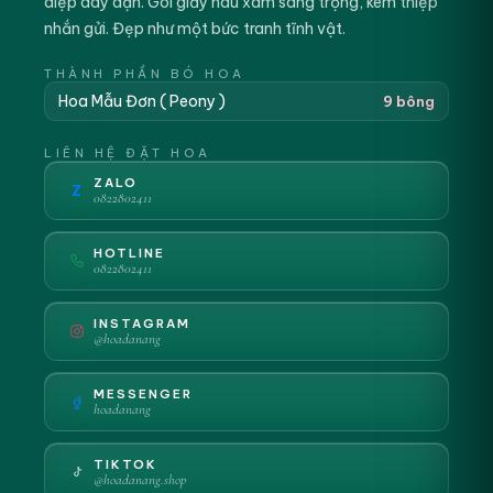
diệp dày dặn. Gói giấy nâu xám sang trọng, kèm thiệp
nhắn gửi. Đẹp như một bức tranh tĩnh vật.
THÀNH PHẦN BÓ HOA
Hoa Mẫu Đơn ( Peony )
9 bông
LIÊN HỆ ĐẶT HOA
ZALO
Z
0822802411
HOTLINE
0822802411
INSTAGRAM
@hoadanang
MESSENGER
hoadanang
TIKTOK
@hoadanang.shop