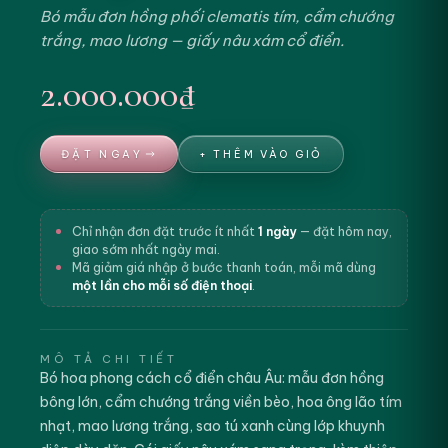
Bó mẫu đơn hồng phối clematis tím, cẩm chướng
trắng, mao lương — giấy nâu xám cổ điển.
2.000.000₫
ĐẶT NGAY
+ THÊM VÀO GIỎ
Chỉ nhận đơn đặt trước ít nhất
1 ngày
— đặt hôm nay,
giao sớm nhất ngày mai.
Mã giảm giá nhập ở bước thanh toán, mỗi mã dùng
một lần cho mỗi số điện thoại
.
MÔ TẢ CHI TIẾT
Bó hoa phong cách cổ điển châu Âu: mẫu đơn hồng
bông lớn, cẩm chướng trắng viền bèo, hoa ông lão tím
nhạt, mao lương trắng, sao tú xanh cùng lớp khuynh