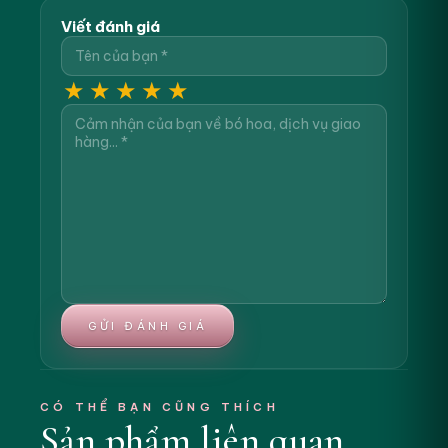
Viết đánh giá
★
★
★
★
★
GỬI ĐÁNH GIÁ
CÓ THỂ BẠN CŨNG THÍCH
Sản phẩm liên quan