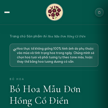
Trang chủ
Bó Hoa Mẫu Đơn Hồng Cổ Điển
Trang chủ
›
Sản phẩm
›
Sản phẩm
Hoa thực tế không giống 100% hình ảnh do phụ thuộc
🌿
vào mùa và tình trạng hoa trong ngày. Chúng mình sẽ
Cưới & Sự kiện
chọn hoa tươi và phối tương tự theo tone màu, hoặc
thay thế bằng hoa tương đương có sẵn.
Blogs
Chính sách
BÓ HOA
Bó Hoa Mẫu Đơn
Địa chỉ & Liên hệ
Hồng Cổ Điển
Tìm sản phẩm