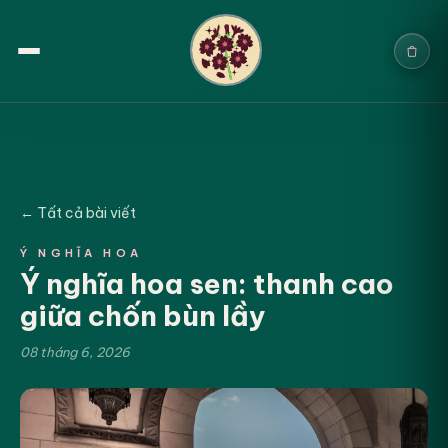
Trang chủ
Sản phẩm
← Tất cả bài viết
Cưới & Sự kiện
Ý NGHĨA HOA
Ý nghĩa hoa sen: thanh cao
Blogs
giữa chốn bùn lầy
Chính sách
08 tháng 6, 2026
Địa chỉ & Liên hệ
Tìm sản phẩm