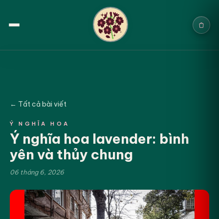
Trang chủ
Sản phẩm
← Tất cả bài viết
Cưới & Sự kiện
Ý NGHĨA HOA
Ý nghĩa hoa lavender: bình
Blogs
yên và thủy chung
Chính sách
06 tháng 6, 2026
Địa chỉ & Liên hệ
Tìm sản phẩm