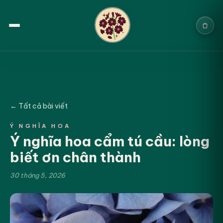
Trang chủ
Sản phẩm
← Tất cả bài viết
Cưới & Sự kiện
Ý NGHĨA HOA
Ý nghĩa hoa cẩm tú cầu: lòng
Blogs
biết ơn chân thành
Chính sách
30 tháng 5, 2026
Địa chỉ & Liên hệ
Tìm sản phẩm