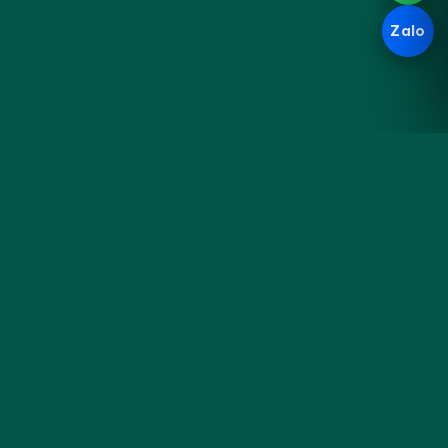
Zalo
Hoa
KHÁM PHÁ
Đà
Sản phẩm
Cưới & Sự kiện
Nẵng
Blog cắm hoa
Liên hệ & đặt hoa
Tiệm hoa thủ công bên sông
Hàn — gói trọn cảm xúc
trong từng đoá hoa tươi mỗi
sáng.