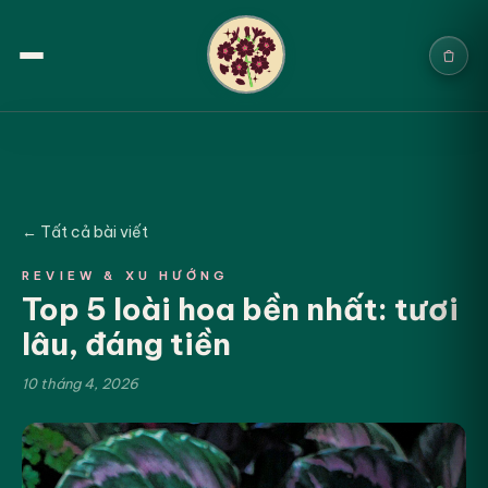
Trang chủ
Sản phẩm
← Tất cả bài viết
Cưới & Sự kiện
REVIEW & XU HƯỚNG
Top 5 loài hoa bền nhất: tươi
Blogs
lâu, đáng tiền
Chính sách
10 tháng 4, 2026
Địa chỉ & Liên hệ
Tìm sản phẩm