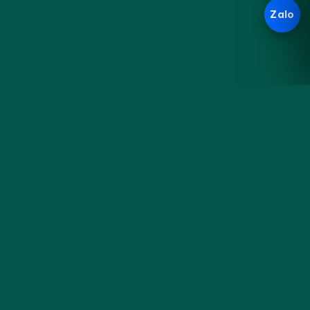
Zalo
Hoa
KHÁM PHÁ
Đà
Sản phẩm
Cưới & Sự kiện
Nẵng
Blog cắm hoa
Liên hệ & đặt hoa
Tiệm hoa thủ công bên sông
Hàn — gói trọn cảm xúc
trong từng đoá hoa tươi mỗi
sáng.