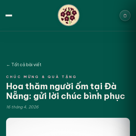
Trang chủ
Sản phẩm
← Tất cả bài viết
Cưới & Sự kiện
CHÚC MỪNG & QUÀ TẶNG
Hoa thăm người ốm tại Đà
Blogs
Nẵng: gửi lời chúc bình phục
Chính sách
16 tháng 4, 2026
Địa chỉ & Liên hệ
Tìm sản phẩm