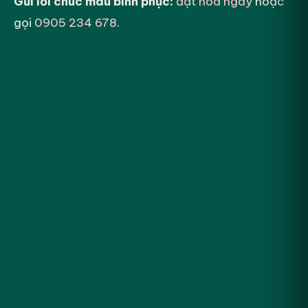
Gửi lời chúc mau bình phục:
đặt hoa ngay
hoặc
gọi
0905 234 678
.