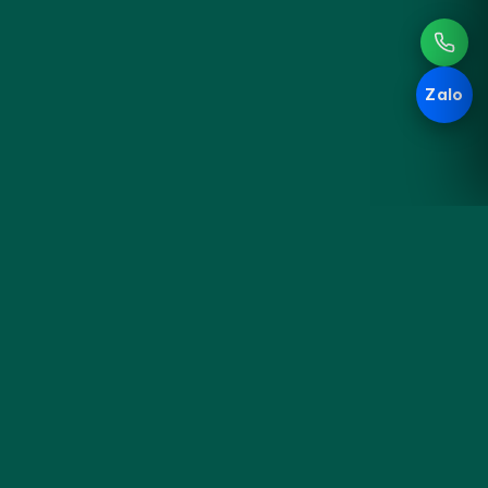
Zalo
Hoa
KHÁM PHÁ
Đà
Sản phẩm
Cưới & Sự kiện
Nẵng
Blog cắm hoa
Liên hệ & đặt hoa
Tiệm hoa thủ công bên sông
Hàn — gói trọn cảm xúc