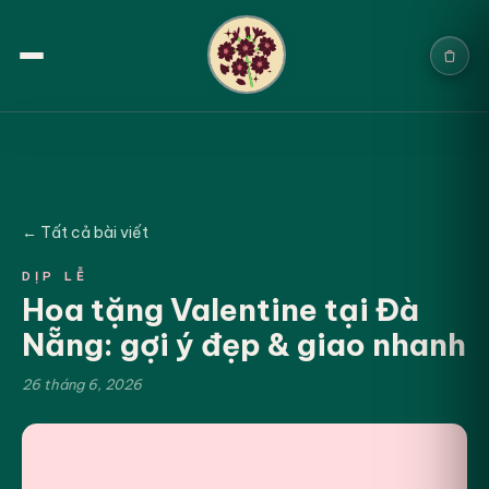
Trang chủ
Sản phẩm
← Tất cả bài viết
Cưới & Sự kiện
DỊP LỄ
Hoa tặng Valentine tại Đà
Blogs
Nẵng: gợi ý đẹp & giao nhanh
Chính sách
26 tháng 6, 2026
Địa chỉ & Liên hệ
Tìm sản phẩm