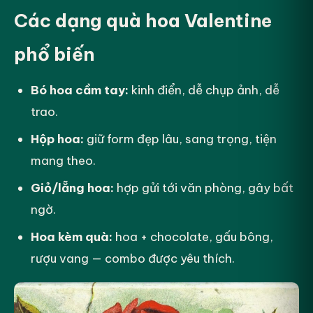
Các dạng quà hoa Valentine
phổ biến
Bó hoa cầm tay:
kinh điển, dễ chụp ảnh, dễ
trao.
Hộp hoa:
giữ form đẹp lâu, sang trọng, tiện
mang theo.
Giỏ/lẵng hoa:
hợp gửi tới văn phòng, gây bất
ngờ.
Hoa kèm quà:
hoa + chocolate, gấu bông,
rượu vang — combo được yêu thích.