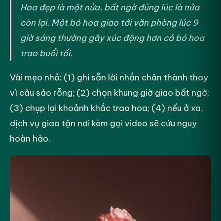
Hoa đẹp là một nửa, bất ngờ đúng lúc là nửa
còn lại. Một bó hoa giao tới văn phòng lúc 9
giờ sáng thường gây xúc động hơn cả bó hoa
trao buổi tối.
Vài mẹo nhỏ: (1) ghi sẵn lời nhắn chân thành thay
vì câu sáo rỗng; (2) chọn khung giờ giao bất ngờ;
(3) chụp lại khoảnh khắc trao hoa; (4) nếu ở xa,
dịch vụ giao tận nơi kèm gọi video sẽ cứu nguy
hoàn hảo.