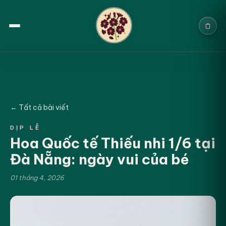
Trang chủ
Sản phẩm
← Tất cả bài viết
Cưới & Sự kiện
DỊP LỄ
Hoa Quốc tế Thiếu nhi 1/6 tại
Blogs
Đà Nẵng: ngày vui của bé
Chính sách
01 tháng 4, 2026
Địa chỉ & Liên hệ
Tìm sản phẩm