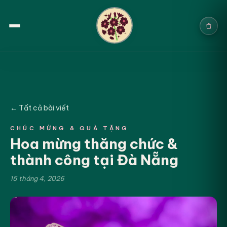
Trang chủ
Sản phẩm
← Tất cả bài viết
Cưới & Sự kiện
CHÚC MỪNG & QUÀ TẶNG
Hoa mừng thăng chức &
Blogs
thành công tại Đà Nẵng
Chính sách
15 tháng 4, 2026
Địa chỉ & Liên hệ
Tìm sản phẩm