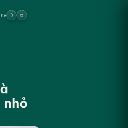
n hệ
Đà
n nhỏ