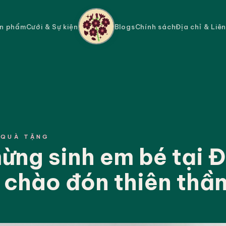
n phẩm
Cưới & Sự kiện
Blogs
Chính sách
Địa chỉ & Liê
 QUÀ TẶNG
ừng sinh em bé tại 
 chào đón thiên thầ