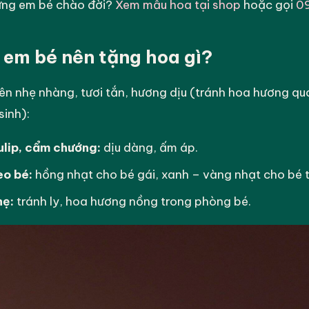
ừng em bé chào đời?
Xem mẫu hoa tại shop
hoặc gọi
0
 em bé nên tặng hoa gì?
ên nhẹ nhàng, tươi tắn, hương dịu (tránh hoa hương qu
sinh):
ulip, cẩm chướng:
dịu dàng, ấm áp.
eo bé:
hồng nhạt cho bé gái, xanh – vàng nhạt cho bé t
hẹ:
tránh ly, hoa hương nồng trong phòng bé.