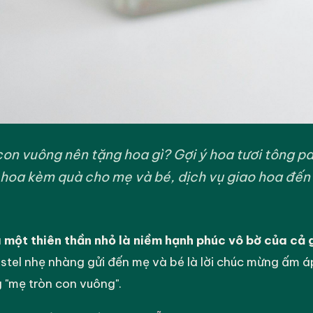
on vuông nên tặng hoa gì? Gợi ý hoa tươi tông pa
oa kèm quà cho mẹ và bé, dịch vụ giao hoa đến 
 một thiên thần nhỏ là niềm hạnh phúc vô bờ của cả g
astel nhẹ nhàng gửi đến mẹ và bé là lời chúc mừng ấm 
g "mẹ tròn con vuông".