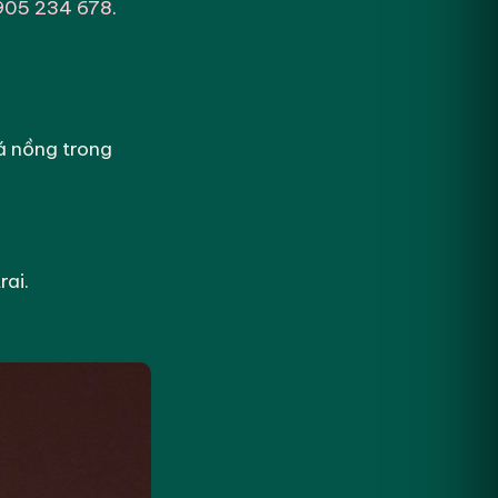
905 234 678
.
á nồng trong
rai.