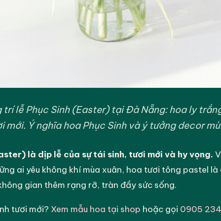
 trí lễ Phục Sinh (Easter) tại Đà Nẵng: hoa ly trắng
ơi mới. Ý nghĩa hoa Phục Sinh và ý tưởng decor mù
ster) là dịp lễ của sự tái sinh, tươi mới và hy vọng.
V
ng ai yêu không khí mùa xuân, hoa tươi tông pastel là 
không gian thêm rạng rỡ, tràn đầy sức sống.
inh tươi mới?
Xem mẫu hoa tại shop
hoặc gọi
0905 234