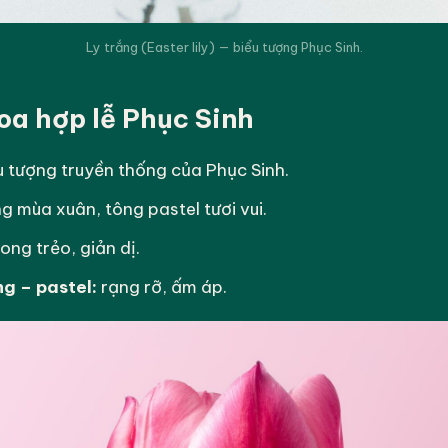
Ly trắng (Easter lily) — biểu tượng Phục Sinh.
oa hợp lễ Phục Sinh
 tượng truyền thống của Phục Sinh.
g mùa xuân, tông pastel tươi vui.
ong trẻo, giản dị.
g – pastel:
rạng rỡ, ấm áp.