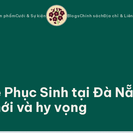
n phẩm
Cưới & Sự kiện
Blogs
Chính sách
Địa chỉ & Liê
 Phục Sinh tại Đà N
ới và hy vọng