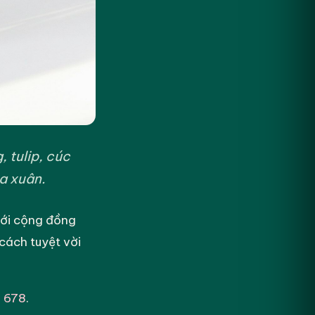
, tulip, cúc
a xuân.
ới cộng đồng
cách tuyệt vời
 678
.