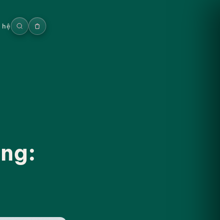
n hệ
ẵng: