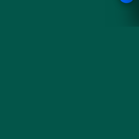
Hoa
KHÁM PHÁ
Đà
Sản phẩm
Cưới & Sự kiện
Nẵng
Blog cắm hoa
Liên hệ & đặt hoa
Tiệm hoa thủ công bên sông
Hàn — gói trọn cảm xúc
trong từng đoá hoa tươi mỗi
sáng.