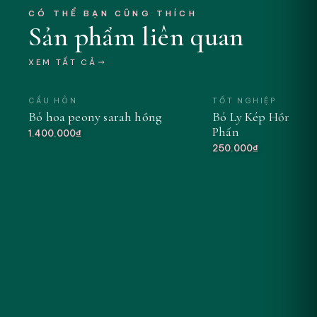
CÓ THỂ BẠN CŨNG THÍCH
Sản phẩm liên quan
XEM TẤT CẢ
CẦU HÔN
TỐT NGHIỆP
Bó hoa peony sarah hồng
Bó Ly Kép Hồng Se
MỚI
Phấn
1.400.000₫
250.000₫