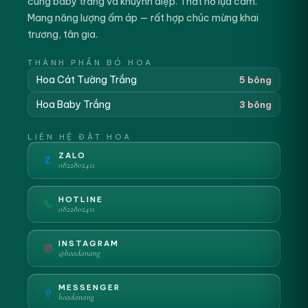
cùng baby trắng và khuynh diệp. Thắt nơ lụa cam.
Mang năng lượng ấm áp — rất hợp chúc mừng khai
trương, tân gia.
THÀNH PHẦN BÓ HOA
Hoa Cát Tường Trắng
5 bông
Hoa Baby Trắng
3 bông
LIÊN HỆ ĐẶT HOA
ZALO
Z
0822802411
HOTLINE
0822802411
INSTAGRAM
@hoadanang
MESSENGER
hoadanang