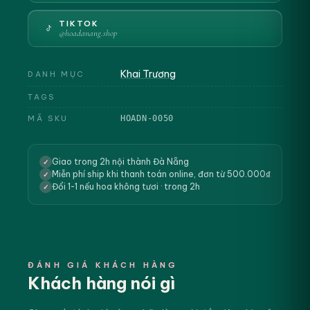
TIKTOK
@hoadanang.shop
Khai Trương
DANH MỤC
TAGS
MÃ SKU
HOADN-0050
Giao trong 2h nội thành Đà Nẵng
✓
Miễn phí ship khi thanh toán online, đơn từ 500.000₫
✓
Đổi 1-1 nếu hoa không tươi · trong 2h
✓
ĐÁNH GIÁ KHÁCH HÀNG
Khách hàng nói gì