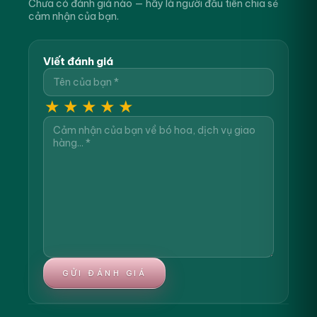
Chưa có đánh giá nào — hãy là người đầu tiên chia sẻ
cảm nhận của bạn.
Viết đánh giá
★
★
★
★
★
GỬI ĐÁNH GIÁ