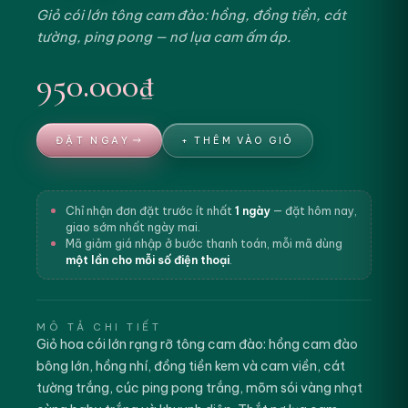
Giỏ cói lớn tông cam đào: hồng, đồng tiền, cát
tường, ping pong — nơ lụa cam ấm áp.
950.000₫
ĐẶT NGAY
+ THÊM VÀO GIỎ
Chỉ nhận đơn đặt trước ít nhất
1 ngày
— đặt hôm nay,
giao sớm nhất ngày mai.
Mã giảm giá nhập ở bước thanh toán, mỗi mã dùng
một lần cho mỗi số điện thoại
.
MÔ TẢ CHI TIẾT
Giỏ hoa cói lớn rạng rỡ tông cam đào: hồng cam đào
bông lớn, hồng nhí, đồng tiền kem và cam viền, cát
tường trắng, cúc ping pong trắng, mõm sói vàng nhạt