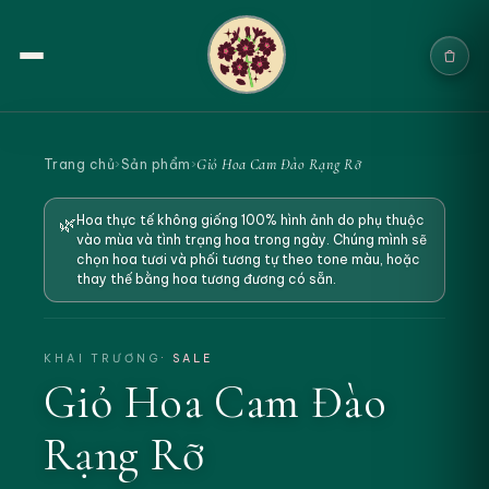
Trang chủ
Giỏ Hoa Cam Đào Rạng Rỡ
Trang chủ
›
Sản phẩm
›
Sản phẩm
Hoa thực tế không giống 100% hình ảnh do phụ thuộc
🌿
vào mùa và tình trạng hoa trong ngày. Chúng mình sẽ
Cưới & Sự kiện
chọn hoa tươi và phối tương tự theo tone màu, hoặc
thay thế bằng hoa tương đương có sẵn.
Blogs
Chính sách
KHAI TRƯƠNG
· SALE
Giỏ Hoa Cam Đào
Địa chỉ & Liên hệ
Rạng Rỡ
Tìm sản phẩm