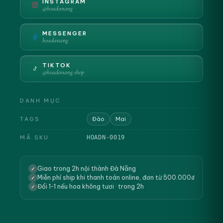
INSTAGRAM
@hoadanang
MESSENGER
hoadanang
TIKTOK
@hoadanang.shop
DANH MỤC
TAGS
Đào
Mai
MÃ SKU
HOADN-0019
Giao trong 2h nội thành Đà Nẵng
✓
Miễn phí ship khi thanh toán online, đơn từ 500.000₫
✓
Đổi 1-1 nếu hoa không tươi · trong 2h
✓