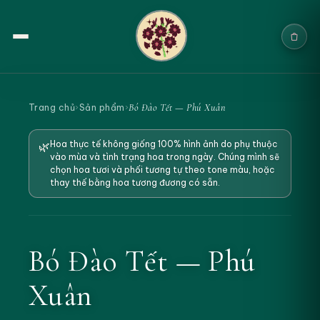
Trang chủ
Bó Đào Tết — Phú Xuân
Trang chủ
›
Sản phẩm
›
Sản phẩm
Hoa thực tế không giống 100% hình ảnh do phụ thuộc
🌿
vào mùa và tình trạng hoa trong ngày. Chúng mình sẽ
Cưới & Sự kiện
chọn hoa tươi và phối tương tự theo tone màu, hoặc
thay thế bằng hoa tương đương có sẵn.
Blogs
Chính sách
Bó Đào Tết — Phú
Địa chỉ & Liên hệ
Xuân
Tìm sản phẩm