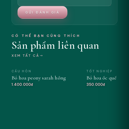
GỬI ĐÁNH GIÁ
CÓ THỂ BẠN CŨNG THÍCH
Sản phẩm liên quan
XEM TẤT CẢ
CẦU HÔN
TỐT NGHIỆP
Bó hoa peony sarah hồng
Bó hoa ốc quế tông
MỚI
1.400.000₫
350.000₫