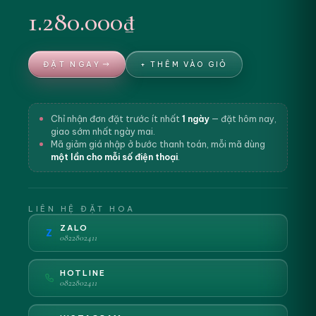
1.280.000₫
ĐẶT NGAY
+ THÊM VÀO GIỎ
Chỉ nhận đơn đặt trước ít nhất
1 ngày
— đặt hôm nay,
giao sớm nhất ngày mai.
Mã giảm giá nhập ở bước thanh toán, mỗi mã dùng
một lần cho mỗi số điện thoại
.
LIÊN HỆ ĐẶT HOA
ZALO
Z
0822802411
HOTLINE
0822802411