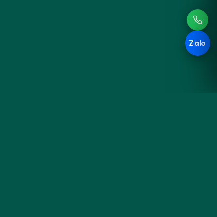
Zalo
Hoa
KHÁM PHÁ
Đà
Sản phẩm
Cưới & Sự kiện
Nẵng
Blog cắm hoa
Liên hệ & đặt hoa
Tiệm hoa thủ công bên sông
Hàn — gói trọn cảm xúc