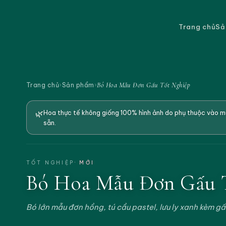
Trang chủ
Sả
Bó Hoa Mẫu Đơn Gấu Tốt Nghiệp
Trang chủ
›
Sản phẩm
›
🌿
Hoa thực tế không giống 100% hình ảnh do phụ thuộc vào mù
sẵn.
TỐT NGHIỆP
· MỚI
Bó Hoa Mẫu Đơn Gấu 
Bó lớn mẫu đơn hồng, tú cầu pastel, lưu ly xanh kèm g