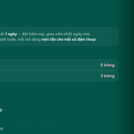
hất
1 ngày
— đặt hôm nay, giao sớm nhất ngày mai.
hanh toán, mỗi mã dùng
một lần cho mỗi số điện thoại
.
5 bông
3 bông
ệp
89