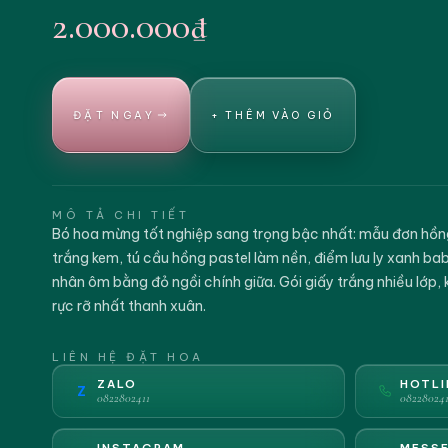
2.000.000₫
ĐẶT NGAY
+ THÊM VÀO GIỎ
MÔ TẢ CHI TIẾT
Bó hoa mừng tốt nghiệp sang trọng bậc nhất: mẫu đơn hồn
trắng kem, tú cầu hồng pastel làm nền, điểm lưu ly xanh b
nhân ôm bằng đỏ ngồi chính giữa. Gói giấy trắng nhiều lớp,
rực rỡ nhất thanh xuân.
LIÊN HỆ ĐẶT HOA
ZALO
HOTLI
Z
0822802411
082280241
INSTAGRAM
MESS