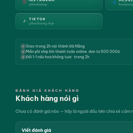
@hoadanang
hoadanan
TIKTOK
@hoadanang.shop
Giao trong 2h nội thành Đà Nẵng
✓
Miễn phí ship khi thanh toán online, đơn từ 500.000₫
✓
Đổi 1-1 nếu hoa không tươi · trong 2h
✓
ĐÁNH GIÁ KHÁCH HÀNG
Khách hàng nói gì
Chưa có đánh giá nào — hãy là người đầu tiên chia sẻ cảm 
Viết đánh giá