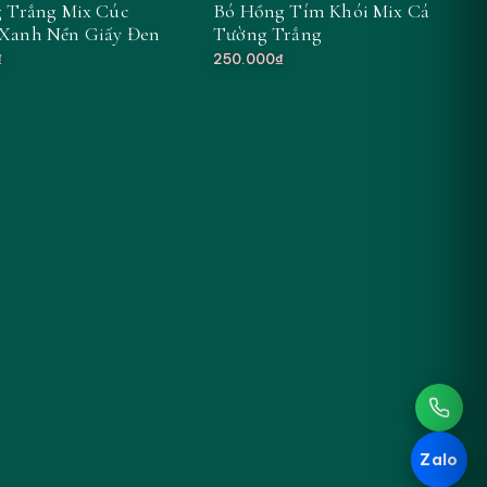
 Trắng Mix Cúc
Bó Hồng Tím Khói Mix Cát
Xanh Nền Giấy Đen
Tường Trắng
₫
250.000₫
Zalo