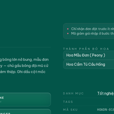
Chỉ nhận đơn đặt trước ít n
Mã giảm giá nhập ở bước t
THÀNH PHẦN BÓ HOA
Hoa Mẫu Đơn ( Peony )
g bông lớn nở bung, mẫu đơn
Hoa Cẩm Tú Cầu Hồng
aby — chú gấu bông đội mũ cử
 kèm thiệp. Ghi dấu cột mốc
Tốt nghi
DANH MỤC
NE
1
TAGS
MÃ SKU
HOADN-01
ENGER