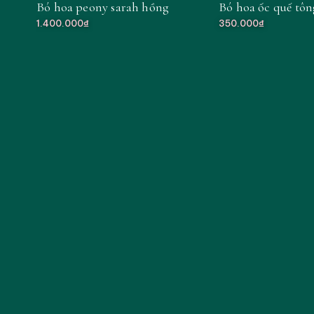
Bó hoa peony sarah hồng
Bó hoa ốc quế tô
MỚI
1.400.000₫
350.000₫