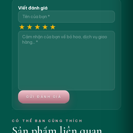
Viết đánh giá
★
★
★
★
★
GỬI ĐÁNH GIÁ
CÓ THỂ BẠN CŨNG THÍCH
Sản phẩm liên quan