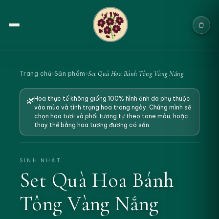
Trang chủ
Set Quà Hoa Bánh Tông Vàng Nắng
Trang chủ
›
Sản phẩm
›
Sản phẩm
Hoa thực tế không giống 100% hình ảnh do phụ thuộc
🌿
vào mùa và tình trạng hoa trong ngày. Chúng mình sẽ
Cưới & Sự kiện
chọn hoa tươi và phối tương tự theo tone màu, hoặc
thay thế bằng hoa tương đương có sẵn.
Blogs
Chính sách
SINH NHẬT
Set Quà Hoa Bánh
Địa chỉ & Liên hệ
Tông Vàng Nắng
Tìm sản phẩm