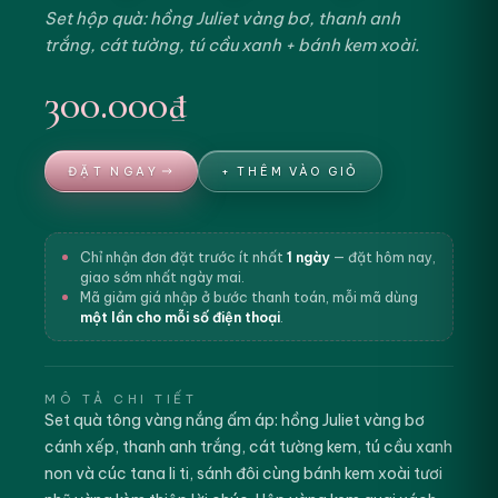
Set hộp quà: hồng Juliet vàng bơ, thanh anh
trắng, cát tường, tú cầu xanh + bánh kem xoài.
300.000₫
ĐẶT NGAY
+ THÊM VÀO GIỎ
Chỉ nhận đơn đặt trước ít nhất
1 ngày
— đặt hôm nay,
giao sớm nhất ngày mai.
Mã giảm giá nhập ở bước thanh toán, mỗi mã dùng
một lần cho mỗi số điện thoại
.
MÔ TẢ CHI TIẾT
Set quà tông vàng nắng ấm áp: hồng Juliet vàng bơ
cánh xếp, thanh anh trắng, cát tường kem, tú cầu xanh
non và cúc tana li ti, sánh đôi cùng bánh kem xoài tươi