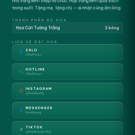
nhũ vàng kèm thiệp lời chúc. Hộp vàng kem quai xách
trong suốt. Tặng mẹ, tặng chị — ai nhận cũng ấm lòng.
THÀNH PHẦN BÓ HOA
Hoa Cát Tường Trắng
2 bông
LIÊN HỆ ĐẶT HOA
ZALO
Z
0822802411
HOTLINE
0822802411
INSTAGRAM
@hoadanang
MESSENGER
hoadanang
TIKTOK
@hoadanang.shop