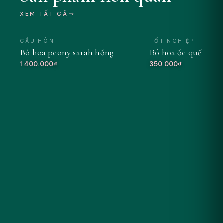
XEM TẤT CẢ
CẦU HÔN
TỐT NGHIỆP
Bó hoa peony sarah hồng
Bó hoa ốc quế tông
MỚI
1.400.000₫
350.000₫